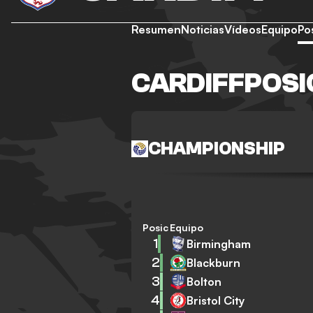
Resumen
Noticias
Vídeos
Equipo
Po
CARDIFFPOSI
CHAMPIONSHIP
Posición
Equipo
1
Birmingham
2
Blackburn
3
Bolton
4
Bristol City