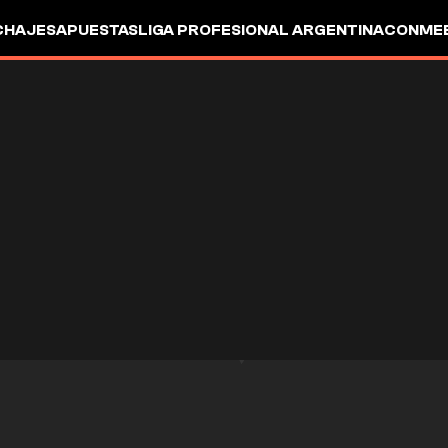
CHAJES
APUESTAS
LIGA PROFESIONAL ARGENTINA
CONMEB
IO
OTROS