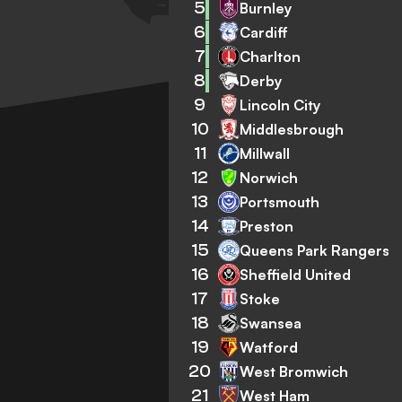
5
Burnley
6
Cardiff
7
Charlton
8
Derby
9
Lincoln City
10
Middlesbrough
11
Millwall
12
Norwich
13
Portsmouth
14
Preston
15
Queens Park Rangers
16
Sheffield United
17
Stoke
18
Swansea
19
Watford
20
West Bromwich
21
West Ham