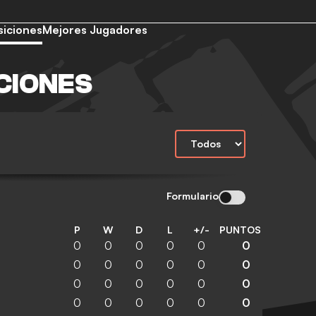
siciones
Mejores Jugadores
CIONES
Formulario
P
W
D
L
+/-
PUNTOS
0
0
0
0
0
0
0
0
0
0
0
0
0
0
0
0
0
0
0
0
0
0
0
0