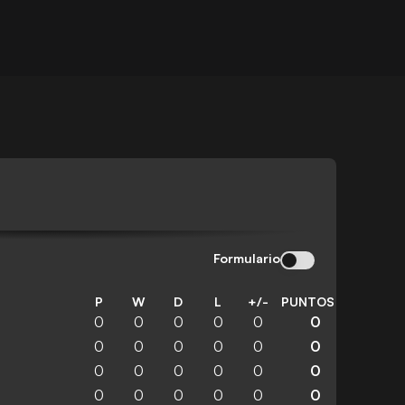
Formulario
P
W
D
L
+/-
PUNTOS
0
0
0
0
0
0
0
0
0
0
0
0
0
0
0
0
0
0
0
0
0
0
0
0