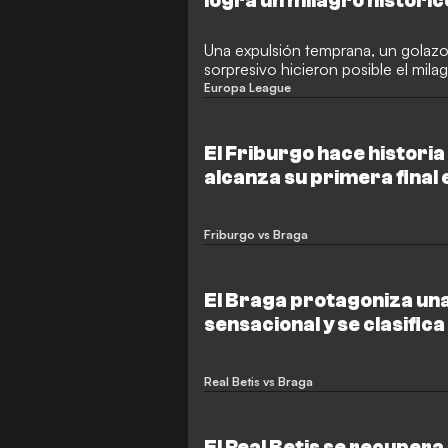
logra un milagro históric
Una expulsión temprana, un golaz
sorpresivo hicieron posible el milag
Europa League
El Friburgo hace historia
alcanza su primera final
Friburgo vs Braga
El Braga protagoniza u
sensacional y se clasifica
de la Europa League a cos
Real Betis vs Braga
El Real Betis se recupera 