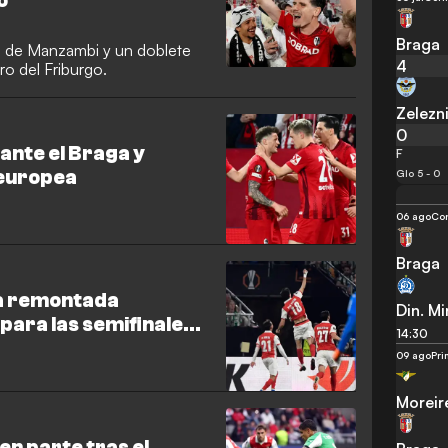
o
Braga
o de Manzambi y un doblete
4
ro del Friburgo.
Zelezn
0
 ante el Braga y
F
 europea
Glo 5 - 0
06 ago
Con
Braga
na remontada
Din. Mi
 para las semifinales
14:30
ta del Betis
09 ago
Pri
Moreir
en parte tras el