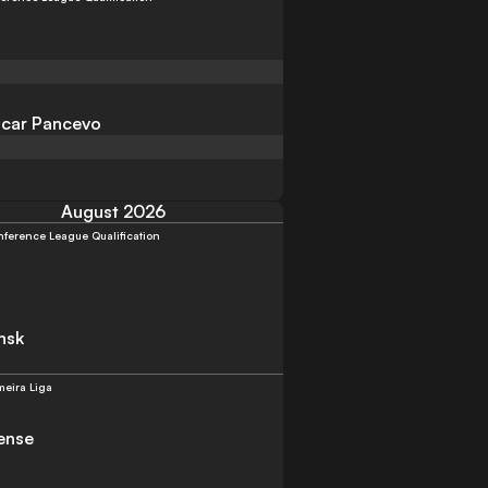
icar Pancevo
August 2026
ference League Qualification
nsk
meira Liga
ense