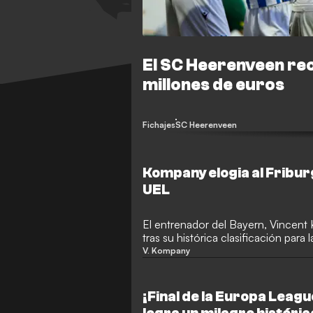
El SC Heerenveen rec
millones de euros
Fichajes
SC Heerenveen
Kompany elogia al Friburg
UEL
El entrenador del Bayern, Vincent 
tras su histórica clasificación para 
pesar de la reciente eliminación d
V. Kompany
técnico belga afirmó que los alem
en el fútbol actual.
¡Final de la Europa Leagu