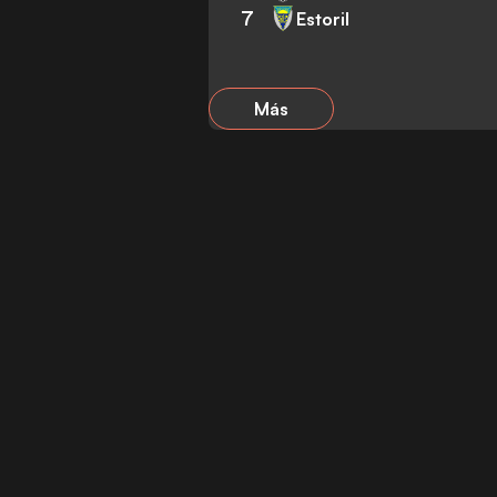
7
Estoril
Más