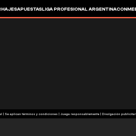
CHAJES
APUESTAS
LIGA PROFESIONAL ARGENTINA
CONMEB
IO
OTROS
+18 | Contenido comercial | Se aplican términos y condiciones | Juega responsablemente
|
Divulgación publicitar