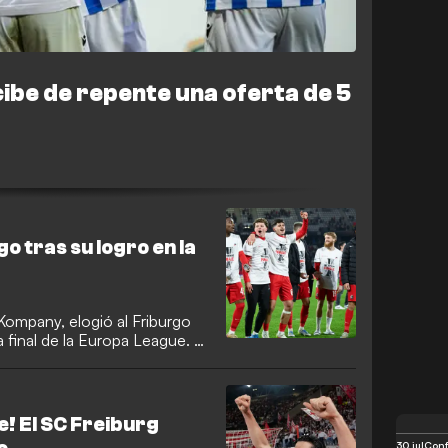
ibe de repente una oferta de 5
o tras su logro en la
Kompany, elogió al Friburgo
la final de la Europa League. A
e su equipo en Europa, el
anes son un ejemplo de éxito
e! El SC Freiburg
30 jul
Conf