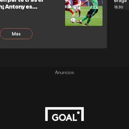
Braga
h; Antony es
15:30
Más