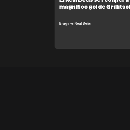
magnífico gol de Grillitsc
abucheado
Braga vs Real Betis