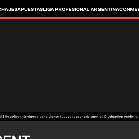
CHAJES
APUESTAS
LIGA PROFESIONAL ARGENTINA
CONMEB
IO
OTROS
+18 | Contenido comercial | Se aplican términos y condiciones | Juega responsablemente
|
Divulgación publicitar