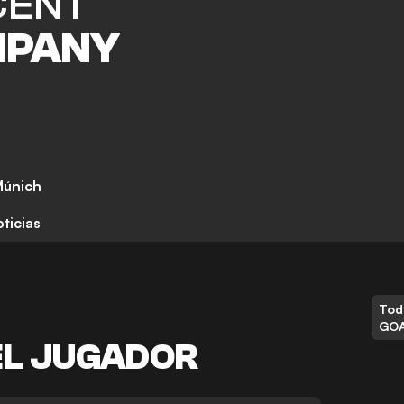
CENT
PANY
Múnich
ticias
Tod
GO
EL JUGADOR