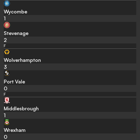
Wycombe
1
Stevenage
2
F
Wolverhampton
3
Port Vale
0
F
Middlesbrough
1
Wrexham
0