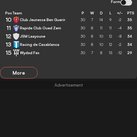
Form
Pos
Team
P
W
D
L
+/-
PTS
10
Club Jeunesse Ben Guerir
30
7
14
9
-2
35
11
Rapide Club Oued Zem
30
8
11
11
-4
35
12
JSM Laayoune
30
8
10
12
-8
34
13
Racing de Casablanca
30
8
10
12
-2
34
15
Wydad Fes
30
7
8
15
-12
29
More