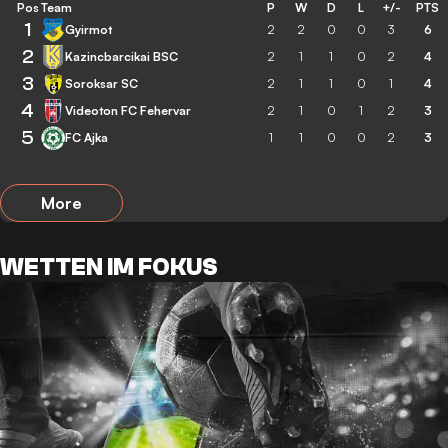
Pos
Team
P
W
D
L
+/-
PTS
1
Gyirmot
2
2
0
0
3
6
2
Kazincbarcikai BSC
2
1
1
0
2
4
3
Soroksar SC
2
1
1
0
1
4
4
Videoton FC Fehervar
2
1
0
1
2
3
5
FC Ajka
1
1
0
0
2
3
More
WETTEN IM FOKUS