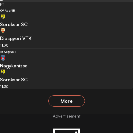
FT
09 Aug
NB II
Soroksar SC
Diosgyori VTK
11:30
15 Aug
NB II
Nagykanizsa
Soroksar SC
11:30
More