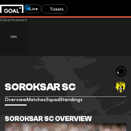
Live
Tickets
SOROKSAR SC
Overview
Matches
Squad
Standings
SOROKSAR SC OVERVIEW