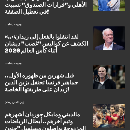
الأهلي و"قرارات الصندوق" تسببت
في تعطيل الصفقة!
ديدييه ديشامب
«لقد انتقلوا بالفعل إلى زيدان» ..
الكشف عن كواليس "غضب" ديشان
أثناء كأس العالم 2026
ديدييه ديشامب
قبل شهرين من ظهوره الأول ..
جماهير فرنسا تحتفل بزين الدين
زيدان على طريقتها الخاصة!
زين الدين زيدان
مالديني ومايكل جوردان أشهرهم
وثيم آخرهم.. أبطال الرياضات
المزدوجة يواصلون مسلسل "جنون