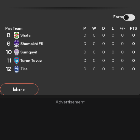
Form
Pos
Team
P
W
D
L
+/-
PTS
8
Shafa
0
0
0
0
0
0
9
Shamakhi FK
0
0
0
0
0
0
10
Sumqayit
0
0
0
0
0
0
11
Turan Tovuz
0
0
0
0
0
0
12
Zira
0
0
0
0
0
0
More