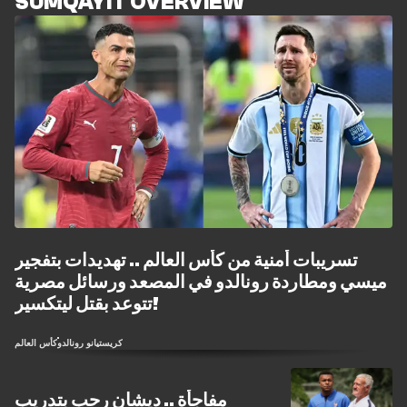
SUMQAYIT OVERVIEW
تسريبات أمنية من كأس العالم .. تهديدات بتفجير
ميسي ومطاردة رونالدو في المصعد ورسائل مصرية
تتوعد بقتل ليتكسير!
كريستيانو رونالدو
كأس العالم
مفاجأة .. ديشان رحب بتدريب