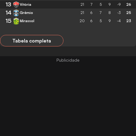
13
Vitória
21
7
5
9
-9
26
14
Grêmio
21
6
7
8
-3
25
15
Mirassol
20
6
5
9
-4
23
Tabela completa