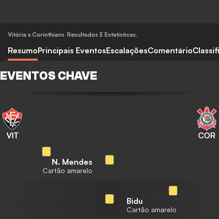
Vitória x Corinthians
Resultados E Estatísticas
,
Resumo
Principais Eventos
Escalações
Comentário
Classi
EVENTOS CHAVE
VIT
COR
N. Mendes
Cartão amarelo
Bidu
Cartão amarelo