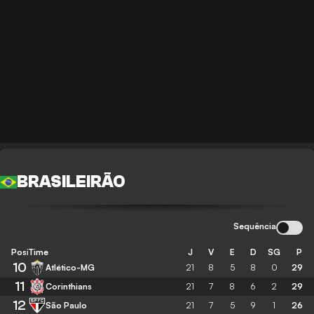
BRASILEIRÃO
Sequência
Posição
Time
J
V
E
D
SG
P
10
Atlético-MG
21
8
5
8
0
29
11
Corinthians
21
7
8
6
2
29
12
São Paulo
21
7
5
9
1
26