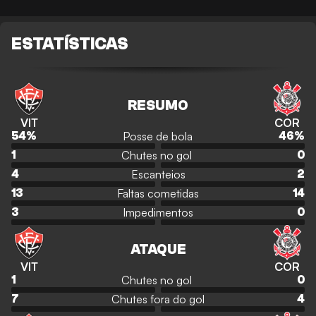
ESTATÍSTICAS
RESUMO
VIT
COR
Posse de bola
54
%
46
%
Chutes no gol
1
0
Escanteios
4
2
Faltas cometidas
13
14
Impedimentos
3
0
ATAQUE
VIT
COR
Chutes no gol
1
0
Chutes fora do gol
7
4