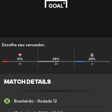
Escolha seu vencedor.
14
%
58
%
28
%
10
43
21
MATCH DETAILS
Brasileirão - Rodada 12