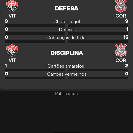
DEFESA
VIT
COR
Chutes a gol
9
9
Defesas
0
1
Cobranças de falta
0
15
DISCIPLINA
VIT
COR
Cartões amarelos
1
2
Cartões vermelhos
0
0
Publicidade