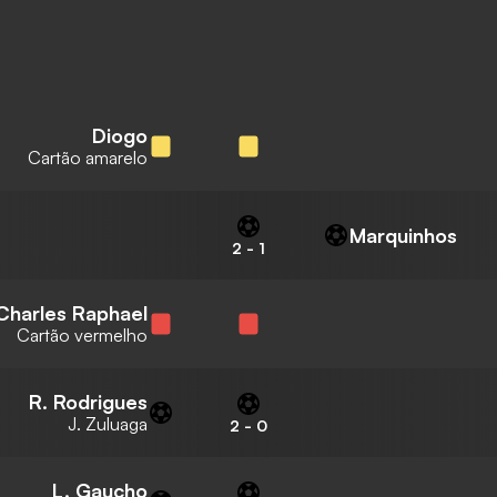
Diogo
Cartão amarelo
Marquinhos
2
-
1
Charles Raphael
Cartão vermelho
R. Rodrigues
J. Zuluaga
2
-
0
L. Gaucho