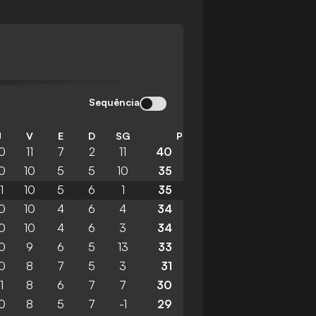
Sequência
J
V
E
D
SG
P
0
11
7
2
11
40
0
10
5
5
10
35
1
10
5
6
1
35
0
10
4
6
4
34
0
10
4
6
3
34
0
9
6
5
13
33
0
8
7
5
3
31
1
8
6
7
7
30
0
8
5
7
-1
29