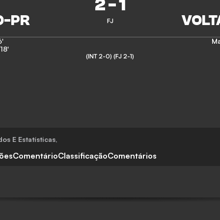
2
-
1
FJ
6'
Ma
18'
(INT 2-0)
(FJ 2-1)
os E Estatísticas
,
ções
Comentário
Classificação
Comentários