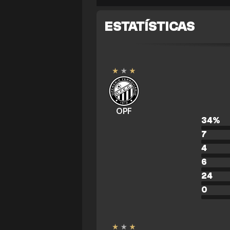
ESTATÍSTICAS
OPF
34
%
7
4
6
24
0