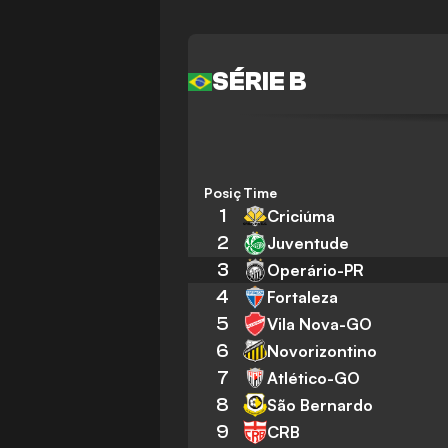
SÉRIE B
Posição
Time
1
Criciúma
2
Juventude
3
Operário-PR
4
Fortaleza
5
Vila Nova-GO
6
Novorizontino
7
Atlético-GO
8
São Bernardo
9
CRB