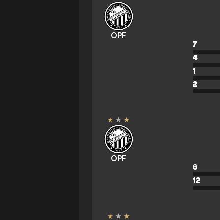
OPF
7
4
1
2
OPF
6
12