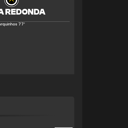
rquinhos
77'