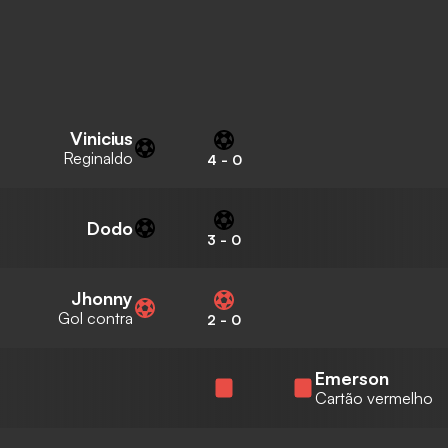
Vinicius
Reginaldo
4
-
0
Dodo
3
-
0
Jhonny
Gol contra
2
-
0
Emerson
Cartão vermelho