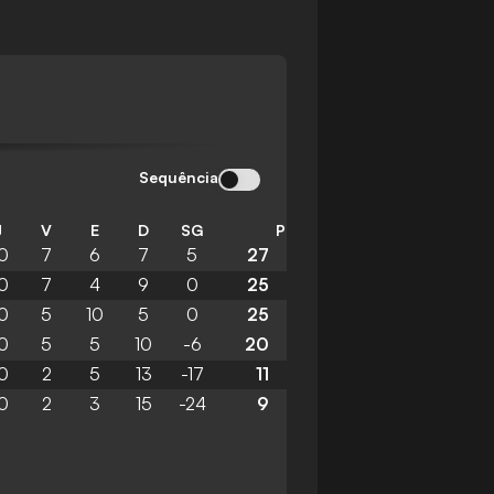
Sequência
J
V
E
D
SG
P
0
7
6
7
5
27
0
7
4
9
0
25
0
5
10
5
0
25
0
5
5
10
-6
20
0
2
5
13
-17
11
0
2
3
15
-24
9