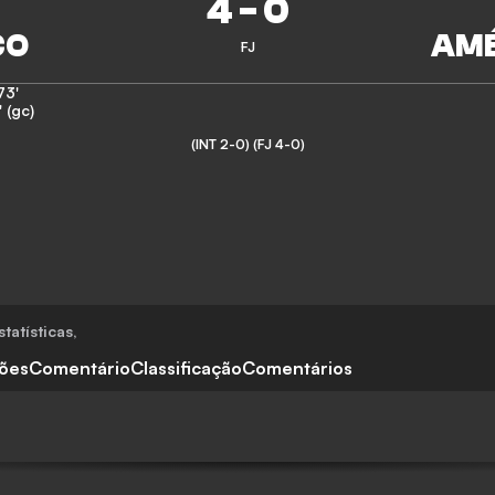
4
-
0
FJ
73'
' (gc)
(INT 2-0)
(FJ 4-0)
tatísticas
,
ções
Comentário
Classificação
Comentários