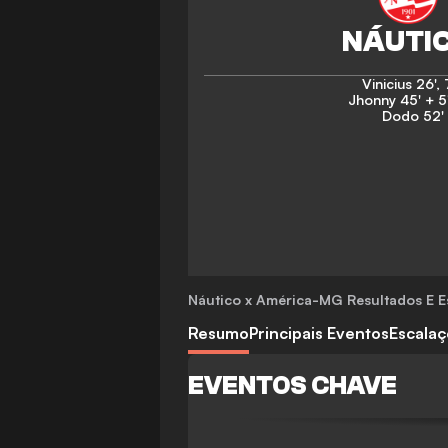
Vinicius
26'
,
Jhonny
45' + 5
Dodo
52'
Náutico x América-MG
Resultados E Es
Resumo
Principais Eventos
Escala
EVENTOS CHAVE