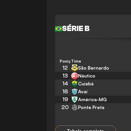
SÉRIE B
Posição
Time
12
São Bernardo
13
Náutico
14
Cuiabá
18
Avaí
19
América-MG
20
Ponte Preta