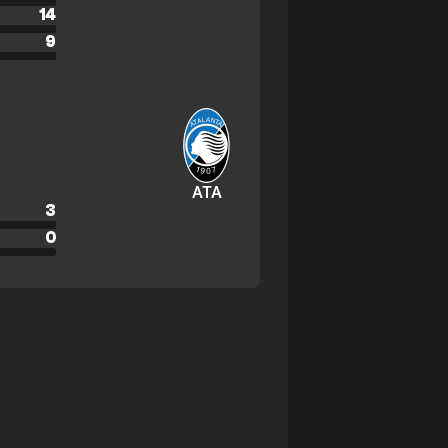
14
9
ATA
3
0