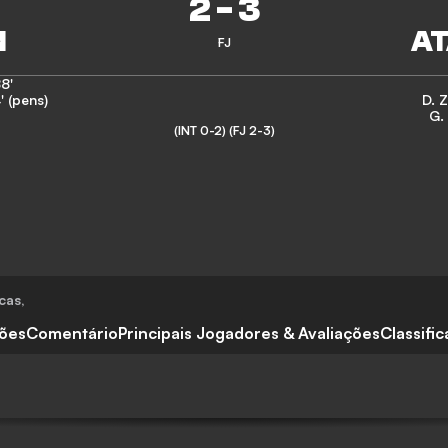
2
-
3
FJ
8'
' (pens)
D. 
G.
(INT 0-2)
(FJ 2-3)
icas
,
ções
Comentário
Principais Jogadores & Avaliações
Classifi