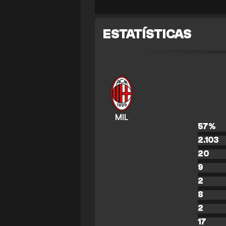
ESTATÍSTICAS
MIL
57
%
2.103
20
9
2
8
2
17