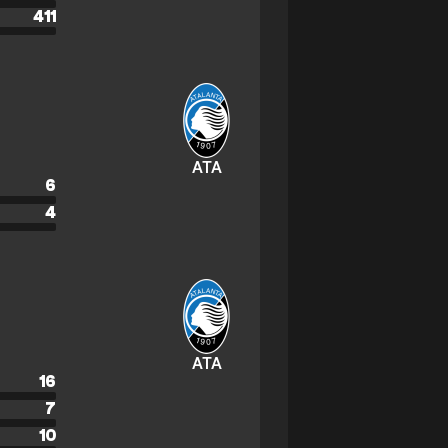
411
ATA
6
4
ATA
16
7
10