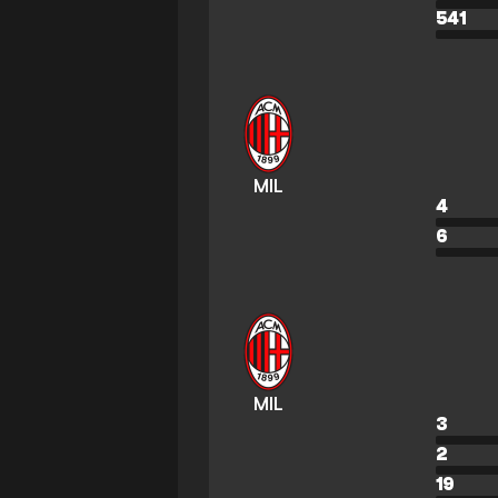
541
MIL
4
6
MIL
3
2
19