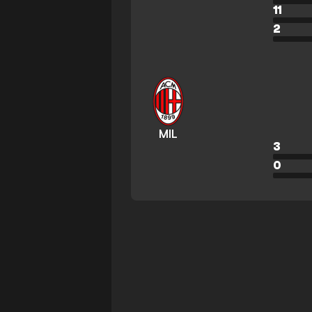
11
2
MIL
3
0