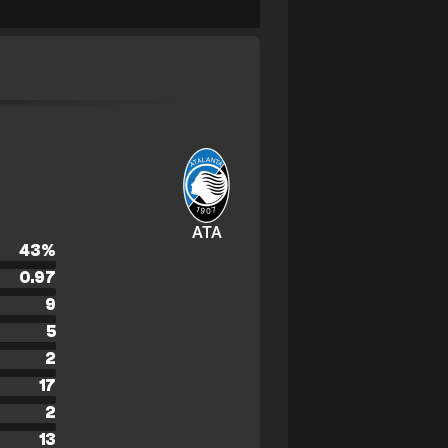
ATA
43
%
0.97
9
5
2
17
2
13