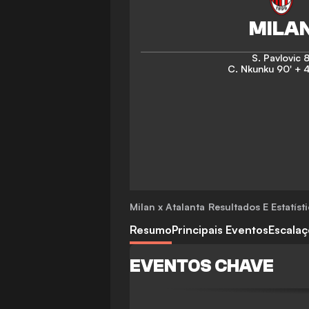
S. Pavlovic
8
C. Nkunku
90' + 4
Milan x Atalanta
Resultados E Estatíst
Resumo
Principais Eventos
Escala
EVENTOS CHAVE