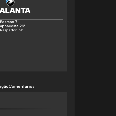
Ederson
7'
Zappacosta
29'
 Raspadori
51'
cação
Comentários