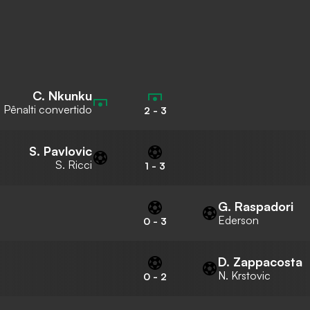
C. Nkunku
Pênalti convertido
2
-
3
S. Pavlovic
S. Ricci
1
-
3
G. Raspadori
Ederson
0
-
3
D. Zappacosta
N. Krstovic
0
-
2