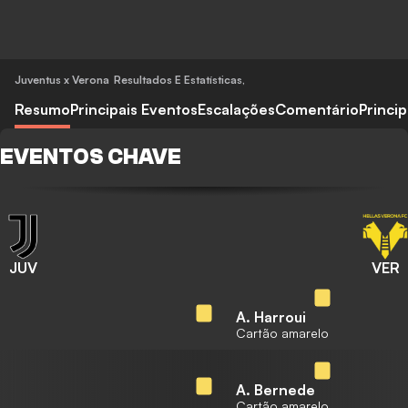
Juventus x Verona
Resultados E Estatísticas
,
Resumo
Principais Eventos
Escalações
Comentário
Princi
EVENTOS CHAVE
JUV
VER
A. Harroui
Cartão amarelo
A. Bernede
Cartão amarelo