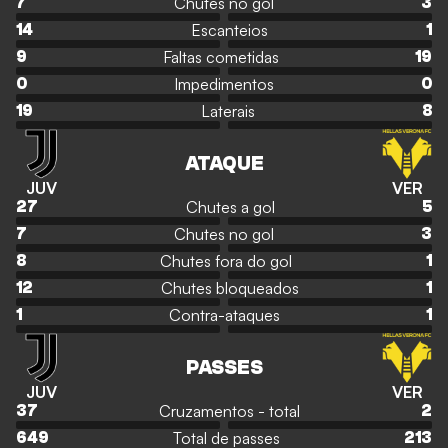
Chutes no gol
7
3
Escanteios
14
1
Faltas cometidas
9
19
Impedimentos
0
0
Laterais
19
8
ATAQUE
JUV
VER
Chutes a gol
27
5
Chutes no gol
7
3
Chutes fora do gol
8
1
Chutes bloqueados
12
1
Contra-ataques
1
1
PASSES
JUV
VER
Cruzamentos - total
37
2
Total de passes
649
213