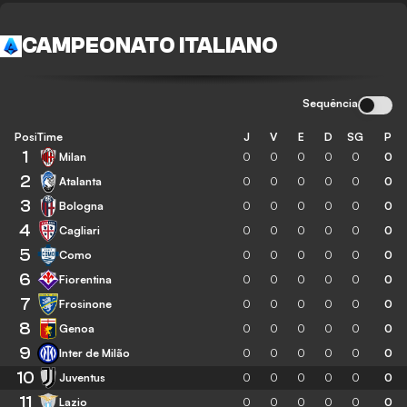
CAMPEONATO ITALIANO
Sequência
Posição
Time
J
V
E
D
SG
P
1
Milan
0
0
0
0
0
0
2
Atalanta
0
0
0
0
0
0
3
Bologna
0
0
0
0
0
0
4
Cagliari
0
0
0
0
0
0
5
Como
0
0
0
0
0
0
6
Fiorentina
0
0
0
0
0
0
7
Frosinone
0
0
0
0
0
0
8
Genoa
0
0
0
0
0
0
9
Inter de Milão
0
0
0
0
0
0
10
Juventus
0
0
0
0
0
0
11
Lazio
0
0
0
0
0
0