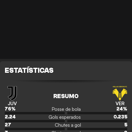
ESTATÍSTICAS
RESUMO
JUV
VER
Posse de bola
76
%
24
%
Gols esperados
2.24
0.235
Chutes a gol
27
5