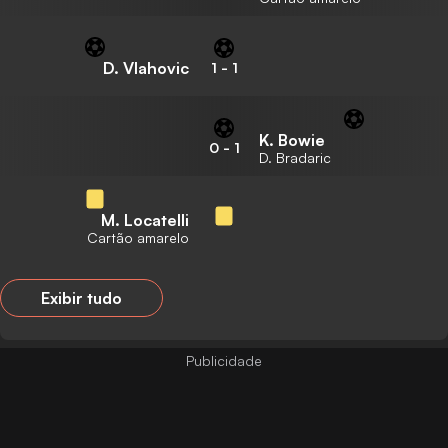
D. Vlahovic
1
-
1
K. Bowie
0
-
1
D. Bradaric
M. Locatelli
Cartão amarelo
Exibir tudo