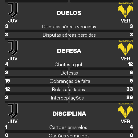
DUELOS
JUV
VER
Disputas aéreas vencidas
3
3
Disputas aéreas perdidas
3
3
DEFESA
JUV
VER
Chutes a gol
4
12
Defesas
2
6
Cobranças de falta
19
9
Bolas afastadas
12
33
Interceptações
2
29
DISCIPLINA
JUV
VER
Cartões amarelos
1
4
Cartões vermelhos
0
0