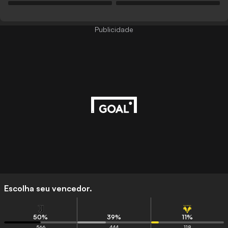
Publicidade
Escolha seu vencedor.
50
%
39
%
11
%
566
444
118