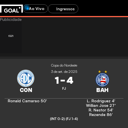
Ao Vivo
Ingressos
Copa do Nordeste
3 de set. de 2025
1
-
4
FJ
Ronald Camarao
50'
L. Rodriguez
4'
Willian Jose
27'
R. Nestor
54'
Rezende
86'
(INT 0-2)
(FJ 1-4)