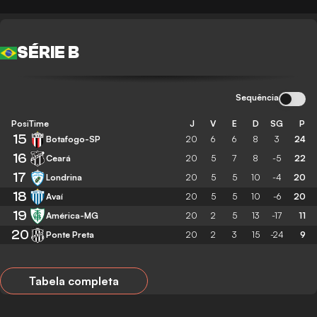
SÉRIE B
Sequência
Posição
Time
J
V
E
D
SG
P
15
Botafogo-SP
20
6
6
8
3
24
16
Ceará
20
5
7
8
-5
22
17
Londrina
20
5
5
10
-4
20
18
Avaí
20
5
5
10
-6
20
19
América-MG
20
2
5
13
-17
11
20
Ponte Preta
20
2
3
15
-24
9
Tabela completa