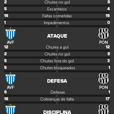
Chutes no gol
2
8
Escanteios
5
4
Faltas cometidas
16
16
Impedimentos
1
0
ATAQUE
AVF
PON
Chutes a gol
12
12
Chutes no gol
2
8
Chutes fora do gol
5
3
Chutes bloqueados
5
1
DEFESA
AVF
PON
Defesas
6
1
Cobranças de falta
16
17
DISCIPLINA