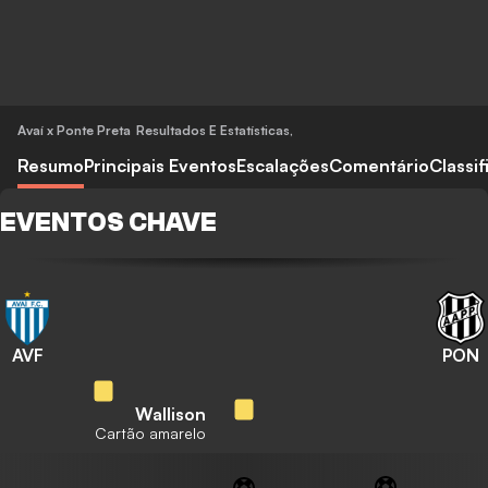
Avaí x Ponte Preta
Resultados E Estatísticas
,
Resumo
Principais Eventos
Escalações
Comentário
Classi
EVENTOS CHAVE
AVF
PON
Wallison
Cartão amarelo