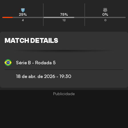
25
%
75
%
0
%
4
12
0
MATCH DETAILS
Série B - Rodada 5
18 de abr. de 2026
-
19:30