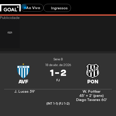
Ao Vivo
Ingressos
Série B
18 de abr. de 2026
1
-
2
FJ
J. Lucas
39'
W. Pottker
45' + 2' (pens)
Diego Tavares
60'
(INT 1-1)
(FJ 1-2)