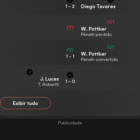
Diego Tavares
1
-
2
W. Pottker
Pênalti perdido
W. Pottker
1
-
1
Pênalti convertido
J. Lucas
1
-
0
T. Roberth
Exibir tudo