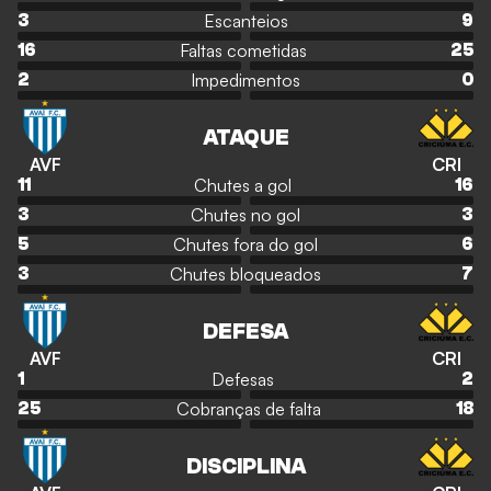
Escanteios
3
9
Faltas cometidas
16
25
Impedimentos
2
0
ATAQUE
AVF
CRI
Chutes a gol
11
16
Chutes no gol
3
3
Chutes fora do gol
5
6
Chutes bloqueados
3
7
DEFESA
AVF
CRI
Defesas
1
2
Cobranças de falta
25
18
DISCIPLINA