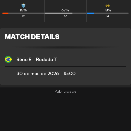
15
%
67
%
18
%
12
53
14
MATCH DETAILS
Série B - Rodada 11
30 de mai. de 2026
-
15:00