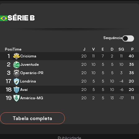
SÉRIE B
Sequência
Posição
Time
J
V
E
D
SG
P
1
Criciúma
20
11
7
2
11
40
2
Juventude
20
10
5
5
10
35
3
Operário-PR
20
10
5
5
3
35
17
Londrina
20
5
5
10
-4
20
18
Avaí
20
5
5
10
-6
20
19
América-MG
20
2
5
13
-17
11
Tabela completa