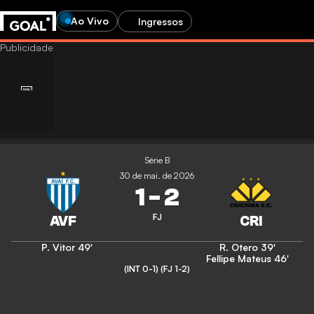
Ao Vivo
Ingressos
Série B
30 de mai. de 2026
1
-
2
FJ
P. Vitor
49'
R. Otero
39'
Fellipe Mateus
46'
(INT 0-1)
(FJ 1-2)