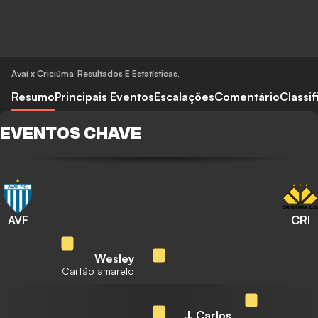
Avaí x Criciúma
Resultados E Estatísticas
,
Resumo
Principais Eventos
Escalações
Comentário
Classi
EVENTOS CHAVE
AVF
CRI
Wesley
Cartão amarelo
J. Carlos