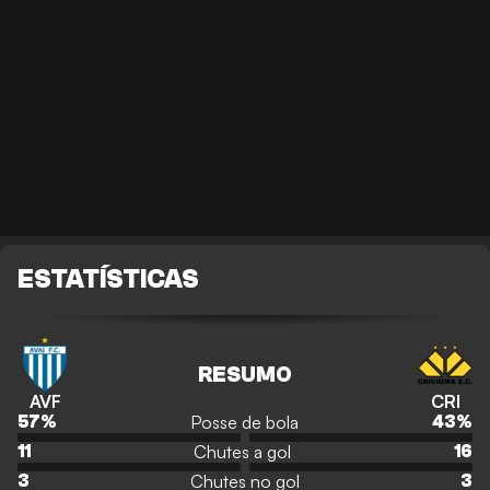
ESTATÍSTICAS
RESUMO
AVF
CRI
Posse de bola
57
%
43
%
Chutes a gol
11
16
Chutes no gol
3
3