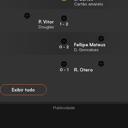
Cartão amarelo
P. Vitor
1
-
2
Douglas
Fellipe Mateus
0
-
2
D. Goncalves
R. Otero
0
-
1
Exibir tudo