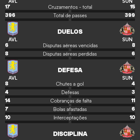
AVL
SUN
Cruzamentos - total
17
15
Total de passes
396
399
DUELOS
AVL
SUN
Disputas aéreas vencidas
6
8
Disputas aéreas perdidas
8
6
DEFESA
AVL
SUN
Chutes a gol
8
4
Defesas
4
3
Cobranças de falta
14
11
Bolas afastadas
7
6
Interceptações
10
10
DISCIPLINA