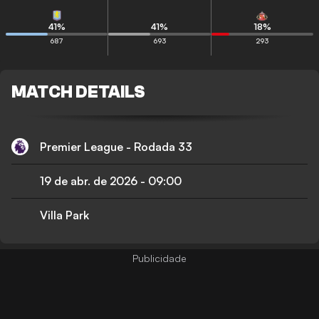
41
%
41
%
18
%
687
693
293
MATCH DETAILS
Premier League - Rodada 33
19 de abr. de 2026
-
09:00
Villa Park