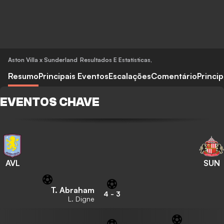
Aston Villa x Sunderland
Resultados E Estatísticas
,
Resumo
Principais Eventos
Escalações
Comentário
Princi
EVENTOS CHAVE
AVL
SUN
T. Abraham
4
-
3
L. Digne