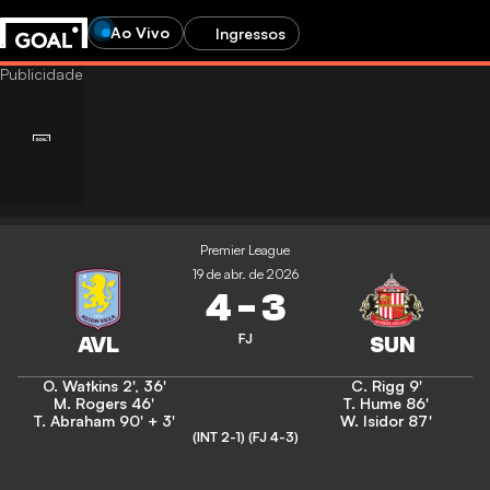
Ao Vivo
Ingressos
Premier League
19 de abr. de 2026
4
-
3
FJ
O. Watkins
2'
,
36'
C. Rigg
9'
M. Rogers
46'
T. Hume
86'
T. Abraham
90' + 3'
W. Isidor
87'
(INT 2-1)
(FJ 4-3)