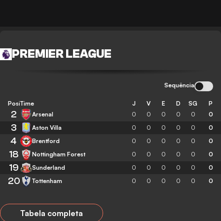
PREMIER LEAGUE
Sequência
Posição
Time
J
V
E
D
SG
P
2
Arsenal
0
0
0
0
0
0
3
Aston Villa
0
0
0
0
0
0
4
Brentford
0
0
0
0
0
0
18
Nottingham Forest
0
0
0
0
0
0
19
Sunderland
0
0
0
0
0
0
20
Tottenham
0
0
0
0
0
0
Tabela completa