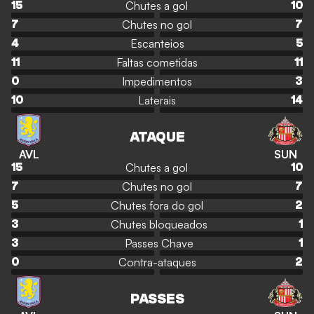
Chutes a gol
15
10
Chutes no gol
7
7
Escanteios
4
5
Faltas cometidas
11
11
Impedimentos
0
3
Laterais
10
14
ATAQUE
AVL
SUN
Chutes a gol
15
10
Chutes no gol
7
7
Chutes fora do gol
5
2
Chutes bloqueados
3
1
Passes Chave
3
1
Contra-ataques
0
2
PASSES