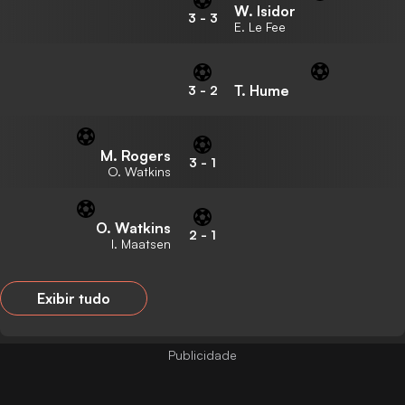
W. Isidor
3
-
3
E. Le Fee
T. Hume
3
-
2
M. Rogers
3
-
1
O. Watkins
O. Watkins
2
-
1
I. Maatsen
Exibir tudo