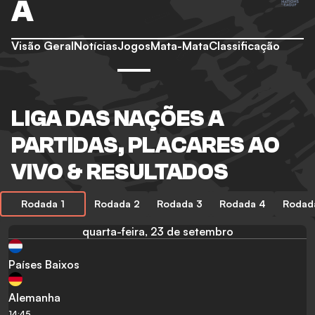
A
Visão Geral
Notícias
Jogos
Mata-Mata
Classificação
LIGA DAS NAÇÕES A
PARTIDAS, PLACARES AO
VIVO & RESULTADOS
Rodada 1
Rodada 2
Rodada 3
Rodada 4
Rodad
quarta-feira, 23 de setembro
Países Baixos
Alemanha
14:45