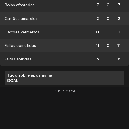
Bolas afastadas
7
0
7
Cartões amarelos
2
0
2
Cartões vermelhos
0
0
0
Faltas cometidas
11
0
11
Faltas sofridas
6
0
6
Tudo sobre apostas na
GOAL