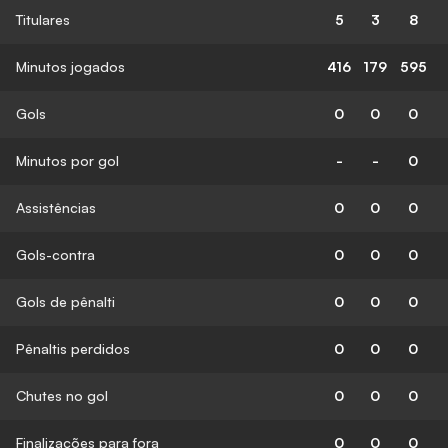
Titulares
5
3
8
Minutos jogados
416
179
595
Gols
0
0
0
Minutos por gol
-
-
0
Assistências
0
0
0
Gols-contra
0
0
0
Gols de pênalti
0
0
0
Pênaltis perdidos
0
0
0
Chutes no gol
0
0
0
Finalizações para fora
0
0
0