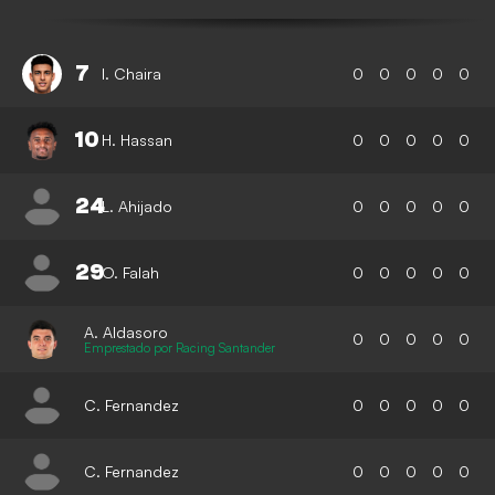
7
I. Chaira
0
0
0
0
0
10
H. Hassan
0
0
0
0
0
24
L. Ahijado
0
0
0
0
0
29
O. Falah
0
0
0
0
0
A. Aldasoro
0
0
0
0
0
Emprestado por Racing Santander
C. Fernandez
0
0
0
0
0
C. Fernandez
0
0
0
0
0