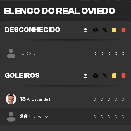
ELENCO DO REAL OVIEDO
DESCONHECIDO
J. Cruz
0
0
0
0
0
GOLEIROS
13
A. Escandell
0
0
0
0
0
26
M. Narvaez
0
0
0
0
0