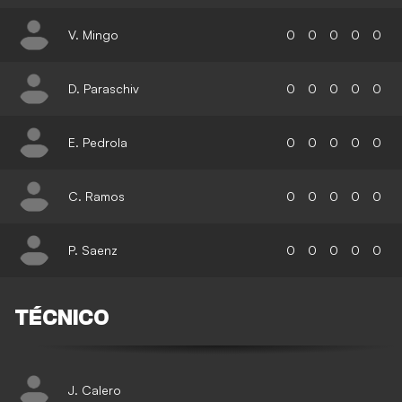
V. Mingo
0
0
0
0
0
D. Paraschiv
0
0
0
0
0
E. Pedrola
0
0
0
0
0
C. Ramos
0
0
0
0
0
P. Saenz
0
0
0
0
0
TÉCNICO
J. Calero