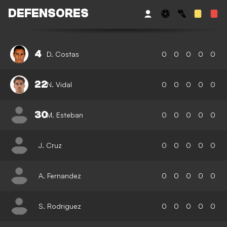
DEFENSORES
4
D. Costas
0
0
0
0
0
22
N. Vidal
0
0
0
0
0
30
M. Esteban
0
0
0
0
0
J. Cruz
0
0
0
0
0
A. Fernandez
0
0
0
0
0
S. Rodriguez
0
0
0
0
0