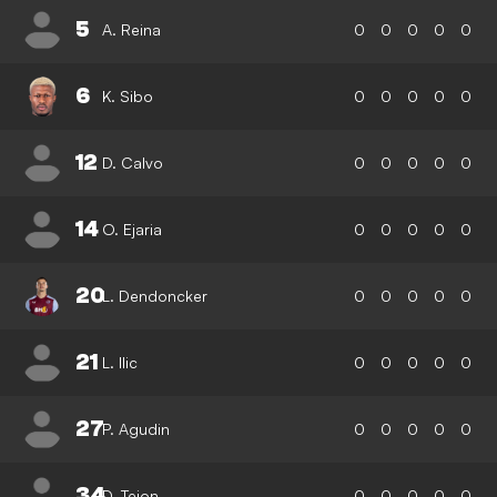
5
A. Reina
0
0
0
0
0
6
K. Sibo
0
0
0
0
0
12
D. Calvo
0
0
0
0
0
14
O. Ejaria
0
0
0
0
0
20
L. Dendoncker
0
0
0
0
0
21
L. Ilic
0
0
0
0
0
27
P. Agudin
0
0
0
0
0
34
D. Tejon
0
0
0
0
0