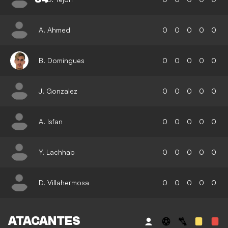
A. Ahmed
0
0
0
0
0
B. Domingues
0
0
0
0
0
J. Gonzalez
0
0
0
0
0
A. Isfan
0
0
0
0
0
Y. Lachhab
0
0
0
0
0
D. Villahermosa
0
0
0
0
0
ATACANTES