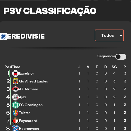
PSV CLASSIFICAÇÃO
EREDIVISIE
Sequência
Posição
Time
J
V
E
D
SG
P
1
Excelsior
1
1
0
0
4
3
2
Go Ahead Eagles
1
1
0
0
3
3
3
AZ Alkmaar
1
1
0
0
2
3
4
Ajax
1
1
0
0
2
3
5
FC Groningen
1
1
0
0
1
3
6
Telstar
1
1
0
0
1
3
7
Feyenoord
1
1
0
0
1
3
8
Heerenveen
1
1
0
0
1
3