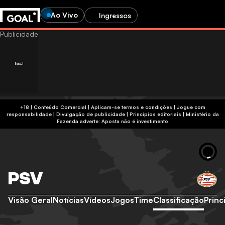
Ao Vivo
Ingressos
+18 | Conteúdo Comercial | Aplicam-se termos e condições | Jogue com
responsabilidade
|
Divulgação de publicidade
|
Princípios editoriais
|
Ministério da
Fazenda adverte: Aposta não é investimento
PSV
Visão Geral
Notícias
Vídeos
Jogos
Time
Classificação
Princ