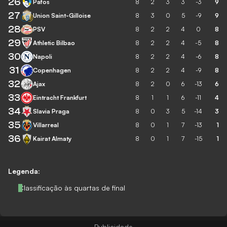
26
Pafos
8
2
3
3
-3
9
27
Union Saint-Gilloise
8
3
0
5
-9
9
28
PSV
8
2
2
4
0
8
29
Athletic Bilbao
8
2
2
4
-5
8
30
Napoli
8
2
2
4
-6
8
31
Copenhagen
8
2
2
4
-9
8
32
Ajax
8
2
0
6
-13
6
33
Eintracht Frankfurt
8
1
1
6
-11
4
34
Slavia Praga
8
0
3
5
-14
3
35
Villarreal
8
0
1
7
-13
1
36
Kairat Almaty
8
0
1
7
-15
1
Legenda:
Classificação às quartas de final