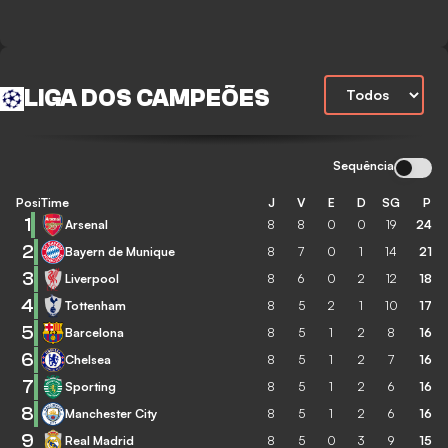
LIGA DOS CAMPEÕES
Sequência
Posição
Time
J
V
E
D
SG
P
1
Arsenal
8
8
0
0
19
24
2
Bayern de Munique
8
7
0
1
14
21
3
Liverpool
8
6
0
2
12
18
4
Tottenham
8
5
2
1
10
17
5
Barcelona
8
5
1
2
8
16
6
Chelsea
8
5
1
2
7
16
7
Sporting
8
5
1
2
6
16
8
Manchester City
8
5
1
2
6
16
9
Real Madrid
8
5
0
3
9
15