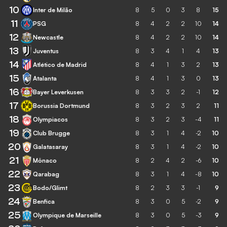
10
Inter de Milão
8
5
0
3
8
15
11
PSG
8
4
2
2
10
14
12
Newcastle
8
4
2
2
10
14
13
Juventus
8
3
4
1
4
13
14
Atlético de Madrid
8
4
1
3
2
13
15
Atalanta
8
4
1
3
0
13
16
Bayer Leverkusen
8
3
3
2
-1
12
17
Borussia Dortmund
8
3
2
3
2
11
18
Olympiacos
8
3
2
3
-4
11
19
Club Brugge
8
3
1
4
-2
10
20
Galatasaray
8
3
1
4
-2
10
21
Mônaco
8
2
4
2
-6
10
22
Qarabag
8
3
1
4
-8
10
23
Bodo/Glimt
8
2
3
3
-1
9
24
Benfica
8
3
0
5
-2
9
25
Olympique de Marseille
8
3
0
5
-3
9