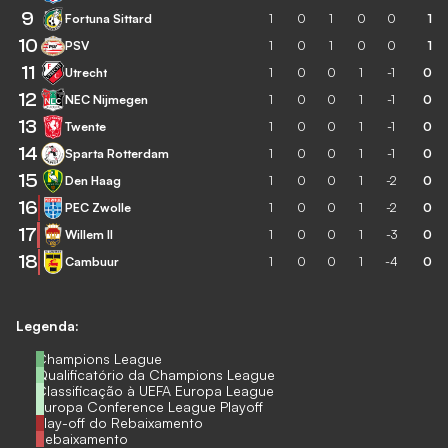
9
Fortuna Sittard
1
0
1
0
0
1
10
PSV
1
0
1
0
0
1
11
Utrecht
1
0
0
1
-1
0
12
NEC Nijmegen
1
0
0
1
-1
0
13
Twente
1
0
0
1
-1
0
14
Sparta Rotterdam
1
0
0
1
-1
0
15
Den Haag
1
0
0
1
-2
0
16
PEC Zwolle
1
0
0
1
-2
0
17
Willem II
1
0
0
1
-3
0
18
Cambuur
1
0
0
1
-4
0
Legenda:
Champions League
Qualificatório da Champions League
Classificação à UEFA Europa League
Europa Conference League Playoff
Play-off do Rebaixamento
Rebaixamento