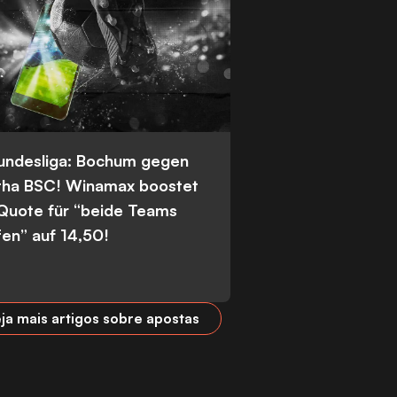
Bundesliga: Bochum gegen
tha BSC! Winamax boostet
 Quote für “beide Teams
fen” auf 14,50!
ja mais artigos sobre apostas