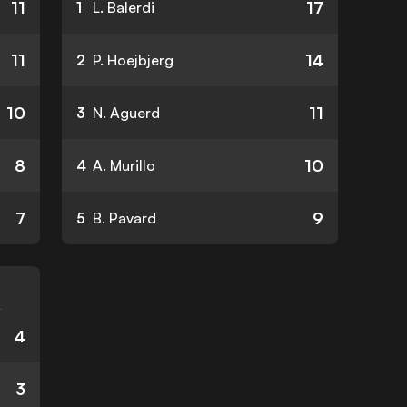
11
17
1
L. Balerdi
11
14
2
P. Hoejbjerg
10
11
3
N. Aguerd
8
10
4
A. Murillo
7
9
5
B. Pavard
4
3