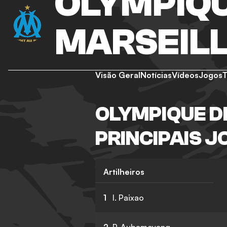
OLYMPIQU
MARSEIL
Visão Geral
Notícias
Vídeos
Jogos
OLYMPIQUE D
PRINCIPAIS 
Artilheiros
1
I. Paixao