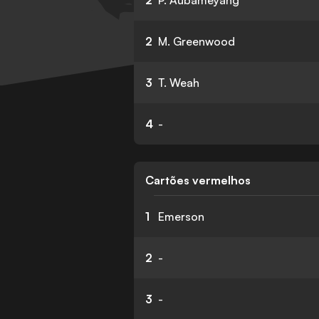
2
P. Aubameyang
2
M. Greenwood
3
T. Weah
4
-
Cartões vermelhos
1
Emerson
2
-
3
-