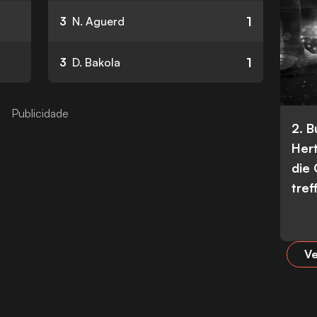
1
3
N. Aguerd
1
3
D. Bakola
2. 
Her
die
tref
Ve