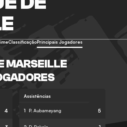
E DE
LE
Time
Classificação
Principais Jogadores
E MARSEILLE
JOGADORES
Assistências
4
5
1
P. Aubameyang