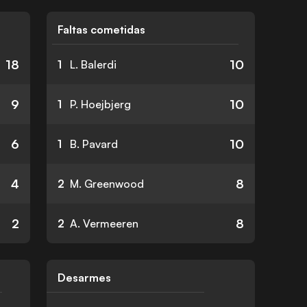
Faltas cometidas
18
10
1
L. Balerdi
9
10
1
P. Hoejbjerg
6
10
1
B. Pavard
4
8
2
M. Greenwood
2
8
2
A. Vermeeren
Desarmes