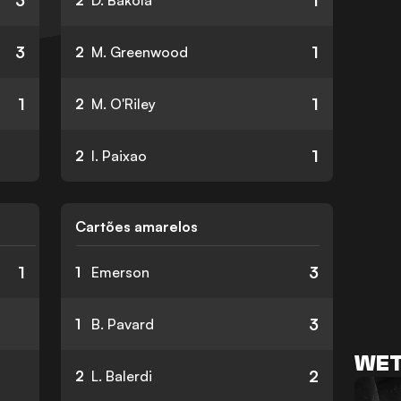
3
1
2
D. Bakola
3
1
2
M. Greenwood
1
1
2
M. O'Riley
1
2
I. Paixao
Cartões amarelos
1
3
1
Emerson
3
1
B. Pavard
WET
2
2
L. Balerdi