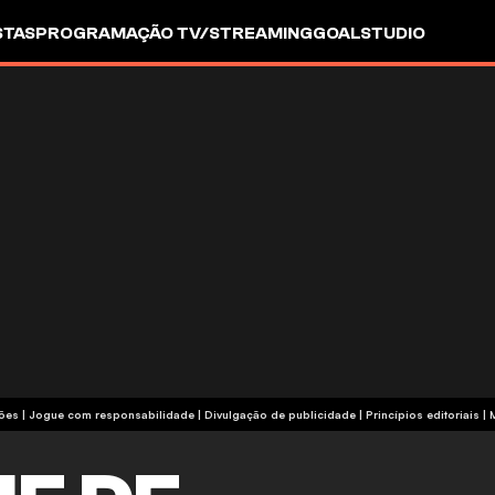
STAS
PROGRAMAÇÃO TV/STREAMING
GOALSTUDIO
termos e condições | Jogue com responsabilidade
|
Divulgação de publicidade
|
Princípios editoriais
|