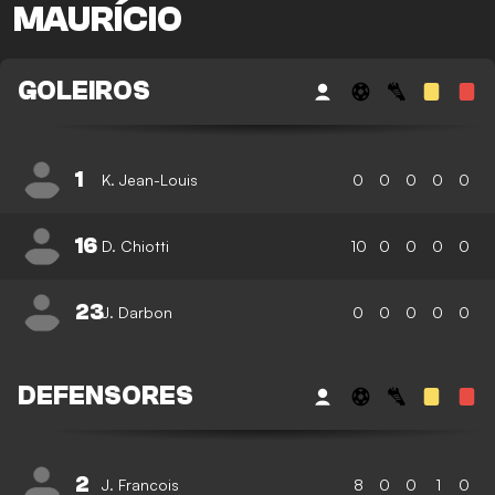
MAURÍCIO
GOLEIROS
1
K. Jean-Louis
0
0
0
0
0
16
D. Chiotti
10
0
0
0
0
23
J. Darbon
0
0
0
0
0
DEFENSORES
2
J. Francois
8
0
0
1
0