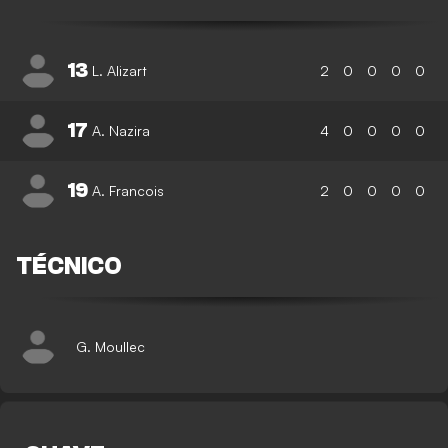
13
L. Alizart
2
0
0
0
0
17
A. Nazira
4
0
0
0
0
19
A. Francois
2
0
0
0
0
TÉCNICO
G. Moullec