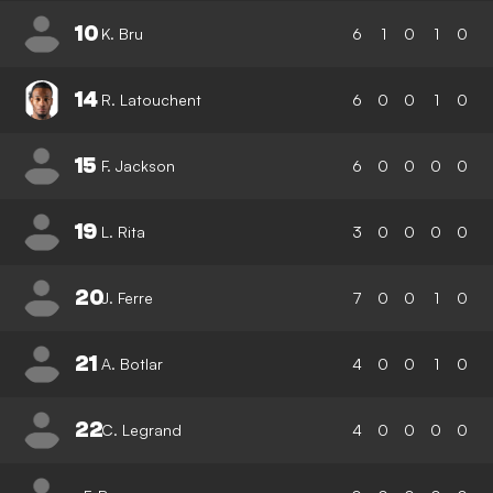
10
K. Bru
6
1
0
1
0
14
R. Latouchent
6
0
0
1
0
15
F. Jackson
6
0
0
0
0
19
L. Rita
3
0
0
0
0
20
J. Ferre
7
0
0
1
0
21
A. Botlar
4
0
0
1
0
22
C. Legrand
4
0
0
0
0