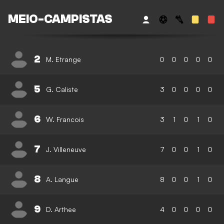
MEIO-CAMPISTAS
2
M. Etrange
0
0
0
0
0
5
G. Caliste
3
0
0
0
0
6
W. Francois
3
1
0
1
0
7
J. Villeneuve
7
0
0
1
0
8
A. Langue
8
0
0
1
0
9
D. Arthee
4
0
0
0
0