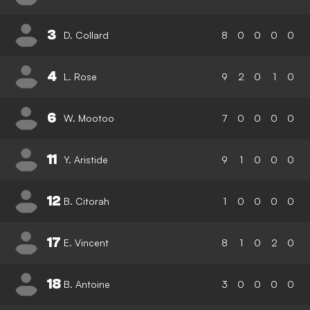
3
D. Collard
8
0
0
0
0
4
L. Rose
9
2
0
1
0
6
W. Mootoo
7
0
0
0
0
11
Y. Aristide
9
1
0
0
0
12
B. Citorah
1
0
0
0
0
17
E. Vincent
8
1
0
2
0
18
B. Antoine
3
0
0
0
0