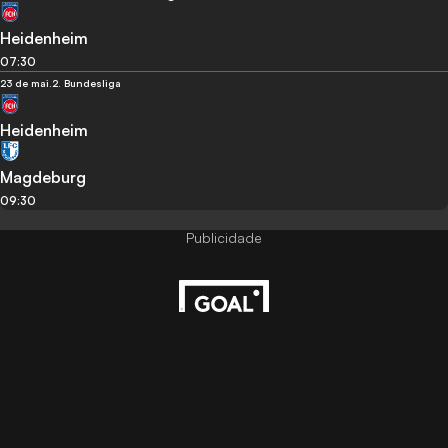
Heidenheim
07:30
23 de mai.
2. Bundesliga
Heidenheim
Magdeburg
09:30