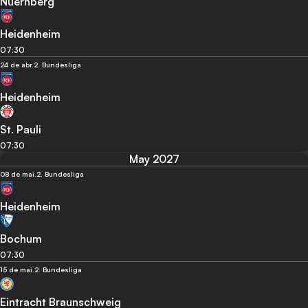
Nuernberg
Heidenheim
07:30
24 de abr.
2. Bundesliga
Heidenheim
St. Pauli
07:30
May 2027
08 de mai.
2. Bundesliga
Heidenheim
Bochum
07:30
15 de mai.
2. Bundesliga
Eintracht Braunschweig