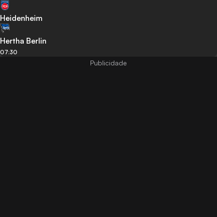
Heidenheim
Hertha Berlin
07:30