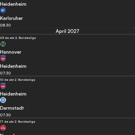
Heidenheim
Karlsruher
08:30
April 2027
03 de abr.
2. Bundesliga
Hannover
Heidenheim
07:30
10 de abr.
2. Bundesliga
Heidenheim
Darmstadt
07:30
17 de abr.
2. Bundesliga