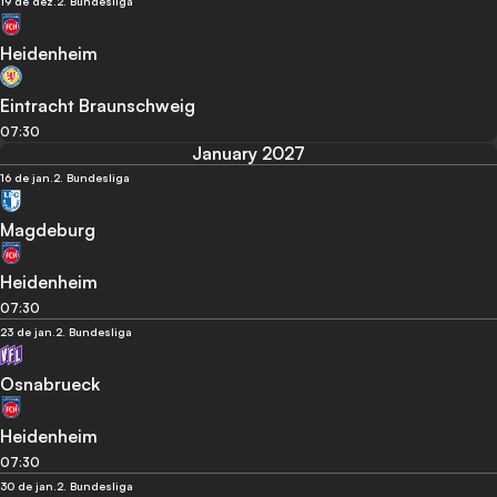
19 de dez.
2. Bundesliga
Heidenheim
Eintracht Braunschweig
07:30
January 2027
16 de jan.
2. Bundesliga
Magdeburg
Heidenheim
07:30
23 de jan.
2. Bundesliga
Osnabrueck
Heidenheim
07:30
30 de jan.
2. Bundesliga