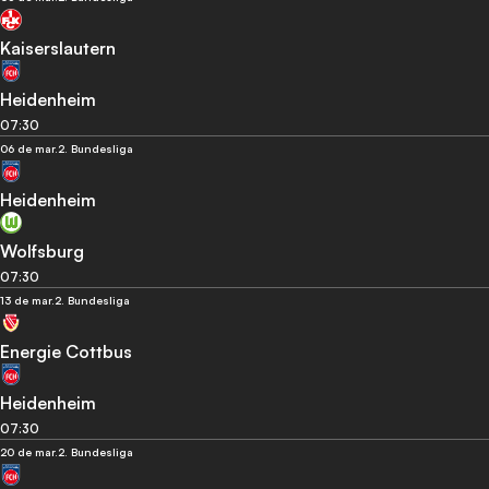
Kaiserslautern
Heidenheim
07:30
06 de mar.
2. Bundesliga
Heidenheim
Wolfsburg
07:30
13 de mar.
2. Bundesliga
Energie Cottbus
Heidenheim
07:30
20 de mar.
2. Bundesliga