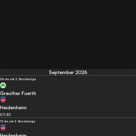
September 2026
06 de set.
2. Bundesliga
Greuther Fuerth
Heidenheim
07:30
13 de set.
2. Bundesliga
Heidenheim