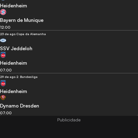
Heidenheim
Bayern de Munique
12:00
23 de ago.
Copa da Alemanha
SSV Jeddeloh
Heidenheim
07:00
29 de ago.
2. Bundesliga
Heidenheim
Dynamo Dresden
07:00