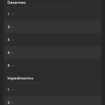
Desarmes
1
-
2
-
3
-
4
-
5
-
Impedimentos
1
-
2
-