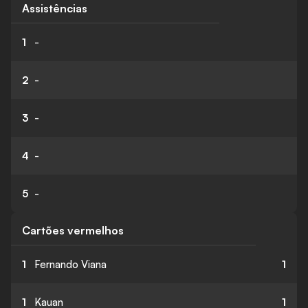
Assistências
1
-
2
-
3
-
4
-
5
-
Cartões vermelhos
1
Fernando Viana
1
1
Kauan
1