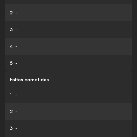
2
-
3
-
4
-
5
-
Faltas cometidas
1
-
2
-
3
-