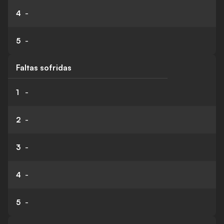
4
-
5
-
Faltas sofridas
1
-
2
-
3
-
4
-
5
-