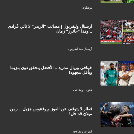
برشلونة
آرسنال وليفربول | مصائب "الريدز" لا تأتي فُرادى
.. وهذا "جانرز" زمان
آرسنال ضد ليفربول
خيتافي وريال مدريد .. الأفضل يتحقق دون بنزيما
وبأقل مجهود!
فقرات ومقالات
قطار لا يتوقف عن الفوز ويوفنتوس هزيل .. زمن
ميلان قد حل!
فقرات ومقالات