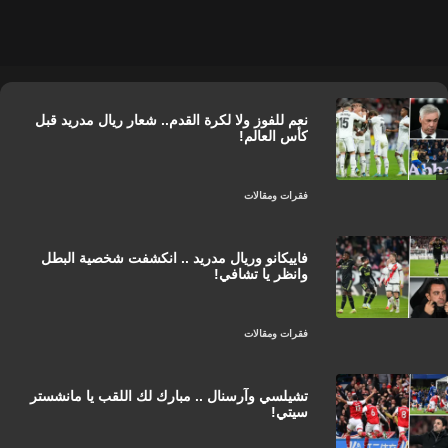
نعم للفوز ولا لكرة القدم.. شعار ريال مدريد قبل
كأس العالم!
فقرات ومقالات
فاييكانو وريال مدريد .. انكشفت شخصية البطل
وانظر يا تشافي!
فقرات ومقالات
تشيلسي وآرسنال .. مبارك لك اللقب يا مانشستر
سيتي!