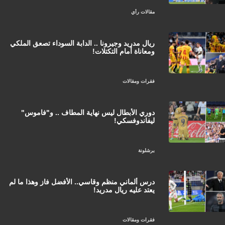
مقالات رأي
ريال مدريد وجيرونا .. الدابة السوداء تصعق الملكي
ومعاناة أمام التكتلات!
فقرات ومقالات
دوري الأبطال ليس نهاية المطاف .. و"فاموس"
ليفاندوفسكي!
برشلونة
درس ألماني منظم وقاسي.. الأفضل فاز وهذا ما لم
يعتد عليه ريال مدريد!
فقرات ومقالات