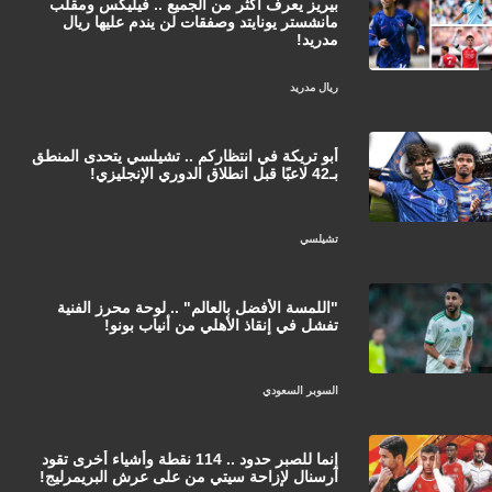
بيريز يعرف أكثر من الجميع .. فيليكس ومقلب
مانشستر يونايتد وصفقات لن يندم عليها ريال
مدريد!
ريال مدريد
أبو تريكة في انتظاركم .. تشيلسي يتحدى المنطق
بـ42 لاعبًا قبل انطلاق الدوري الإنجليزي!
تشيلسي
"اللمسة الأفضل بالعالم" .. لوحة محرز الفنية
تفشل في إنقاذ الأهلي من أنياب بونو!
السوبر السعودي
إنما للصبر حدود .. 114 نقطة وأشياء أخرى تقود
آرسنال لإزاحة سيتي من على عرش البريمرليج!