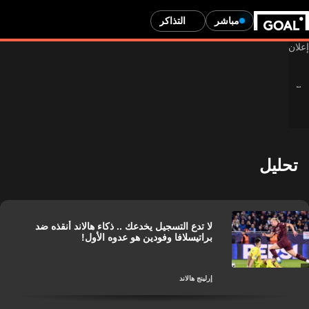
مباشر
التذاكر
تحليل
لا تدع التسجيل يخدعك .. ذكاء هالاند أنقذه ضد
براتيسلافا وفودين هو عدوه الأول!
إرلينج هالاند