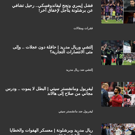
فشل إيمري ونجح ليفاندوفسكي.. رحيل تشافي
عن برشلونة يتأجل لإخفاق آخر!
فقرات ومقالات
إلتشي وريال مدريد | حافلة دون عجلات .. وإلى
متى الانتصارات التجارية؟
إلتشي ضد ريال مدريد
ليفربول ومانشستر سيتي | البطل لا يموت .. ودرس
مجاني من صلاح إلى هالاند
ليفربول ضد مانشستر سيتي
ريال مدريد وبرشلونة | معسكر الهفوات والخطايا
يخسر والشخصية تنتصر