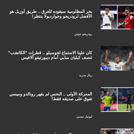
بحر المظلومية سيقوده للغرق .. طريق أوزيل هو
الأفضل لرودريجو وجوارديولا ينتظر!
رودريجو جوس
كان علينا الاستماع لخوسيلو .. قطرات "الكاتشب"
تنصف كيليان مبابي أمام ديبورتيفو ألافيس
ريال مدريد
المعركة الأولى .. النحس لم يقهر رونالدو وميسي
تفوق على صديقه فقط!
ليونيل ميسي