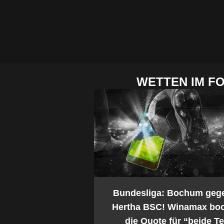
WETTEN IM F
2. Bundesliga: Bochum geg
Hertha BSC! Winamax boo
die Quote für “beide 