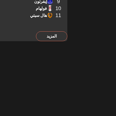
9
إيفرتون
10
فولهام
11
هال سيتي
المزيد