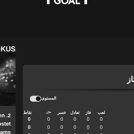
OKUS
از
المستوى
لعب
فاز
تعادل
خسر
+/-
نقاط
en
0
0
0
0
0
0
stet
0
0
0
0
0
0
Teams