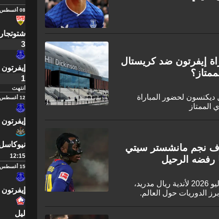
08 أغسطس
شتوتجار
3
اة إيفرتون ضد كريستال
إيفرتون
ممتاز؟
1
انتهت
 ديكنسون لحضور المباراة
12 أغسطس
ي الممتاز
إيفرتون
نيوكاسل ي
تهدف نجم مانشستر سيتي
12:15
ا رفضه الرحيل
15 أغسطس
تعرف على أخبار الانتقالات اليوم 29 يوليو 2026 لأندية ريال مدريد،
إيفرتون
برز الدوريات حول العالم.
ليل