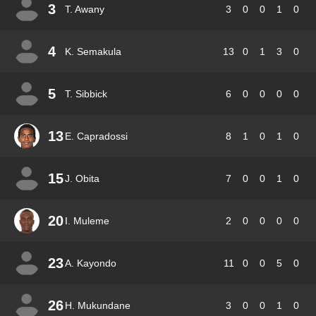
3
T. Awany
3
0
0
1
0
4
K. Semakula
13
0
1
3
0
5
T. Sibbick
6
0
0
0
0
13
E. Capradossi
8
1
0
1
0
15
J. Obita
7
0
0
1
0
20
I. Muleme
2
0
0
0
0
23
A. Kayondo
11
0
0
5
0
26
H. Mukundane
3
0
0
1
0