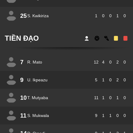
25
S. Kwikiriza
1
0
0
1
0
TIỀN ĐẠO
7
R. Mato
12
4
0
2
0
9
U. Ikpeazu
5
1
0
2
0
10
T. Mutyaba
11
1
0
1
0
11
S. Mukwala
9
1
1
0
0