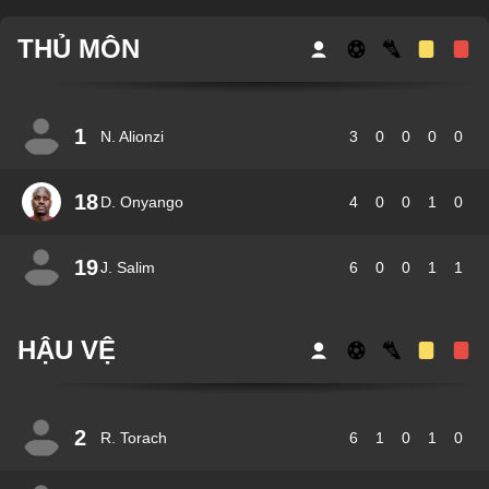
THỦ MÔN
1
N. Alionzi
3
0
0
0
0
18
D. Onyango
4
0
0
1
0
19
J. Salim
6
0
0
1
1
HẬU VỆ
2
R. Torach
6
1
0
1
0