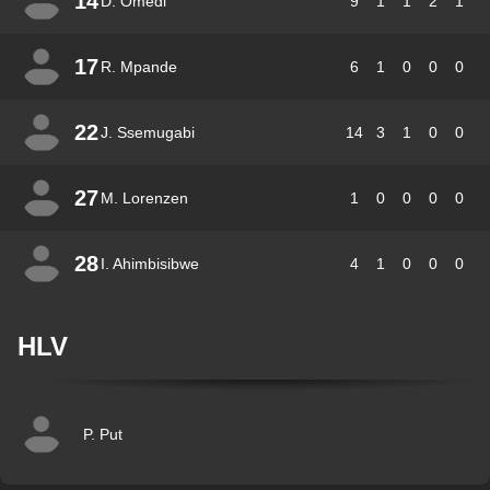
14
D. Omedi
9
1
1
2
1
17
R. Mpande
6
1
0
0
0
22
J. Ssemugabi
14
3
1
0
0
27
M. Lorenzen
1
0
0
0
0
28
I. Ahimbisibwe
4
1
0
0
0
HLV
P. Put