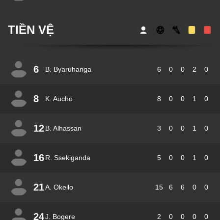
TIỀN VỆ
6
B. Byaruhanga
6
0
0
2
0
8
K. Aucho
8
0
0
1
0
12
B. Alhassan
3
0
0
1
0
16
R. Ssekiganda
5
0
0
1
0
21
A. Okello
15
6
6
0
0
24
J. Bogere
2
0
0
0
0