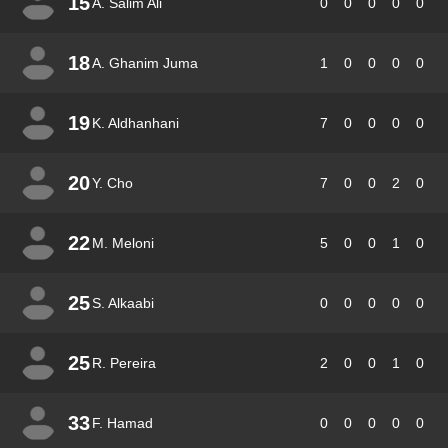
15
A. Salim Ali
0
0
0
0
0
18
A. Ghanim Juma
1
0
0
0
0
19
K. Aldhanhani
7
0
0
0
0
20
Y. Cho
7
0
0
2
0
22
M. Meloni
5
0
0
1
0
25
S. Alkaabi
0
0
0
0
0
25
R. Pereira
2
0
0
1
0
33
F. Hamad
0
0
0
0
0