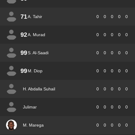
71
A. Tahir
0
0
0
0
0
92
A. Murad
0
0
0
0
0
99
S. Al-Saadi
0
0
0
0
0
99
M. Diop
0
0
0
0
0
H. Abdalla Suhail
0
0
0
0
0
Julimar
0
0
0
0
0
M. Marega
0
0
0
0
0