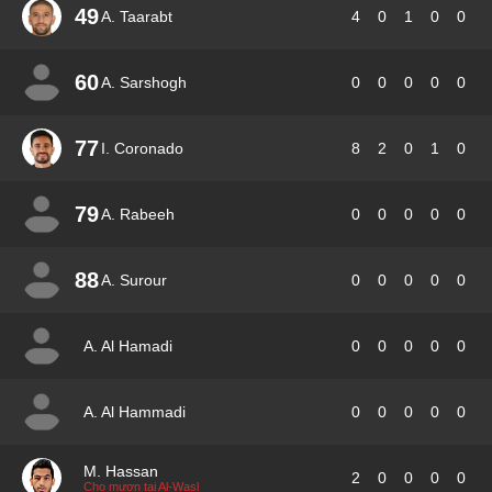
49
A. Taarabt
4
0
1
0
0
60
A. Sarshogh
0
0
0
0
0
77
I. Coronado
8
2
0
1
0
79
A. Rabeeh
0
0
0
0
0
88
A. Surour
0
0
0
0
0
A. Al Hamadi
0
0
0
0
0
A. Al Hammadi
0
0
0
0
0
M. Hassan
2
0
0
0
0
Cho mượn tại Al-Wasl