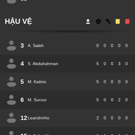
HẬU VỆ
3
A. Saleh
0
0
0
0
0
4
S. Abdulrahman
5
0
0
3
0
5
M. Katinic
5
0
0
0
0
6
M. Surour
5
0
0
2
0
12
Leandrinho
2
0
0
0
0