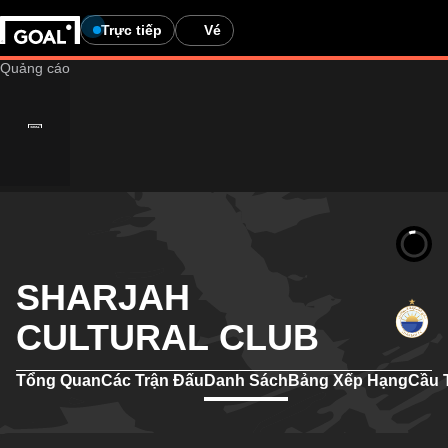
Trực tiếp
Vé
SHARJAH
CULTURAL CLUB
Tổng Quan
Các Trận Đấu
Danh Sách
Bảng Xếp Hạng
Cầu 