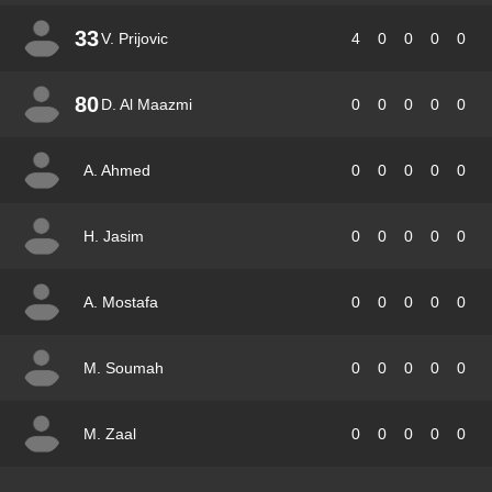
33
V. Prijovic
4
0
0
0
0
80
D. Al Maazmi
0
0
0
0
0
A. Ahmed
0
0
0
0
0
H. Jasim
0
0
0
0
0
A. Mostafa
0
0
0
0
0
M. Soumah
0
0
0
0
0
M. Zaal
0
0
0
0
0