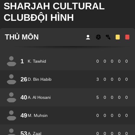
SHARJAH CULTURAL
CLUBĐỘI HÌNH
THỦ MÔN
1
K. Tawhid
0
0
0
0
0
26
D. Bin Habib
3
0
0
0
0
40
A. Al Hosani
5
0
0
0
0
49
M. Muhsin
0
0
0
0
0
53
A. Zaal
0
0
0
0
0