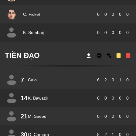
C. Pickel
0
0
0
0
0
K. Sembaij
0
0
0
0
0
TIỀN ĐẠO
7
Caio
6
2
0
1
0
14
K. Bawazir
0
0
0
0
0
21
M. Saeed
0
0
0
0
0
30
O. Camara
8
2
1
0
0