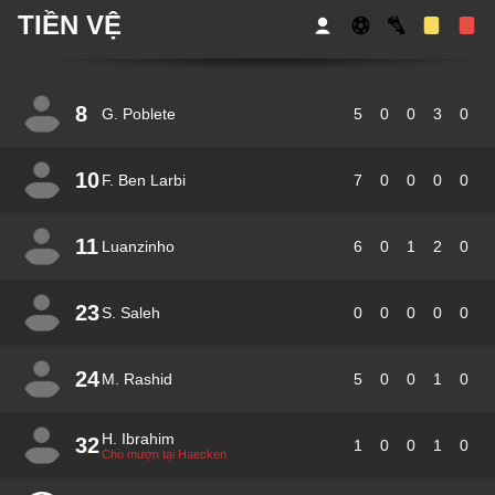
TIỀN VỆ
8
G. Poblete
5
0
0
3
0
10
F. Ben Larbi
7
0
0
0
0
11
Luanzinho
6
0
1
2
0
23
S. Saleh
0
0
0
0
0
24
M. Rashid
5
0
0
1
0
H. Ibrahim
32
1
0
0
1
0
Cho mượn tại Haecken