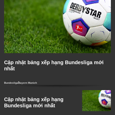
Cập nhật bảng xếp hạng Bundesliga mới
nhất
Bundesliga
Bayern Munich
Cập nhật bảng xếp hạng
Bundesliga mới nhất