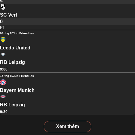
4
SC Verl
0
FT
08 thg 8
Club Friendlies
Leeds United
RB Leipzig
9:00
15 thg 8
Club Friendlies
Bayern Munich
RB Leipzig
9:30
Xem thêm