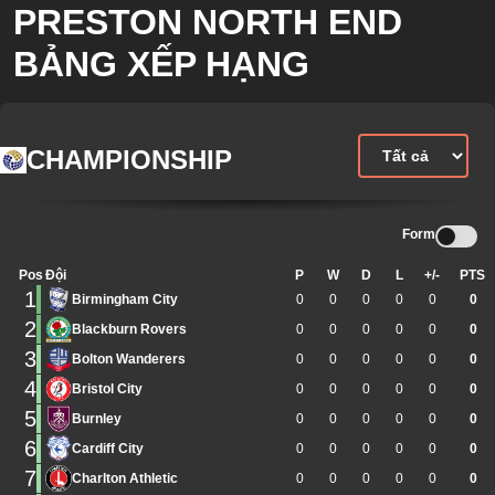
PRESTON NORTH END
BẢNG XẾP HẠNG
CHAMPIONSHIP
Form
Pos
Đội
P
W
D
L
+/-
PTS
1
Birmingham City
0
0
0
0
0
0
2
Blackburn Rovers
0
0
0
0
0
0
3
Bolton Wanderers
0
0
0
0
0
0
4
Bristol City
0
0
0
0
0
0
5
Burnley
0
0
0
0
0
0
6
Cardiff City
0
0
0
0
0
0
7
Charlton Athletic
0
0
0
0
0
0