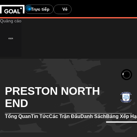
Trực tiếp
Vé
PRESTON NORTH
END
Tổng Quan
Tin Tức
Các Trận Đấu
Danh Sách
Bảng Xếp H