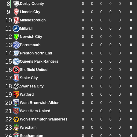
8
Derby County
0
0
0
0
0
0
9
Lincoln City
0
0
0
0
0
0
10
Middlesbrough
0
0
0
0
0
0
11
Millwall
0
0
0
0
0
0
12
Norwich City
0
0
0
0
0
0
13
Portsmouth
0
0
0
0
0
0
14
Preston North End
0
0
0
0
0
0
15
Queens Park Rangers
0
0
0
0
0
0
16
Sheffield United
0
0
0
0
0
0
17
Stoke City
0
0
0
0
0
0
18
Swansea City
0
0
0
0
0
0
19
Watford
0
0
0
0
0
0
20
West Bromwich Albion
0
0
0
0
0
0
21
West Ham United
0
0
0
0
0
0
22
Wolverhampton Wanderers
0
0
0
0
0
0
23
Wrexham
0
0
0
0
0
0
24
Southampton
0
0
0
0
0
-4