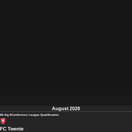
August 2026
06 thg 8
Conference League Qualification
FC Twente