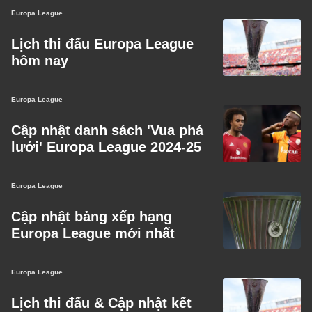
Europa League
Lịch thi đấu Europa League
hôm nay
Europa League
Cập nhật danh sách 'Vua phá
lưới' Europa League 2024-25
Europa League
Cập nhật bảng xếp hạng
Europa League mới nhất
Europa League
Lịch thi đấu & Cập nhật kết