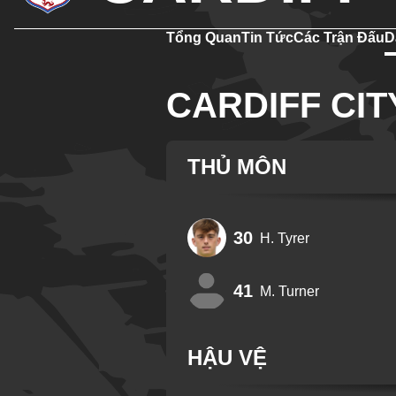
Tổng Quan
Tin Tức
Các Trận Đấu
D
CARDIFF CIT
THỦ MÔN
30
H. Tyrer
41
M. Turner
HẬU VỆ