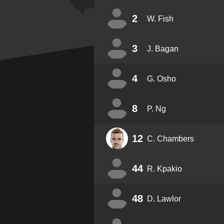
2
W. Fish
3
J. Bagan
4
G. Osho
8
P. Ng
12
C. Chambers
44
R. Kpakio
48
D. Lawlor