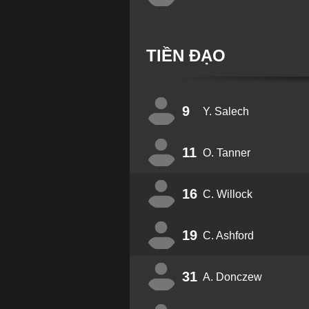
TIỀN ĐẠO
9
Y. Salech
11
O. Tanner
16
C. Willock
19
C. Ashford
31
A. Donczew