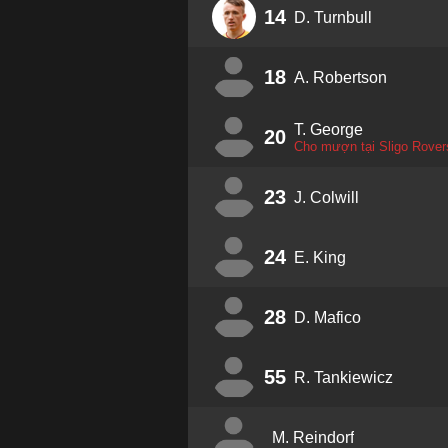
14
D. Turnbull
18
A. Robertson
T. George
20
Cho mượn tại Sligo Rover
23
J. Colwill
24
E. King
28
D. Mafico
55
R. Tankiewicz
M. Reindorf