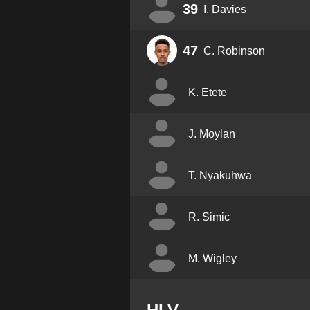
39
I. Davies
47
C. Robinson
K. Etete
J. Moylan
T. Nyakuhwa
R. Simic
M. Wigley