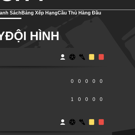
anh Sách
Bảng Xếp Hạng
Cầu Thủ Hàng Đầu
YĐỘI HÌNH
0
0
0
0
0
1
0
0
0
0