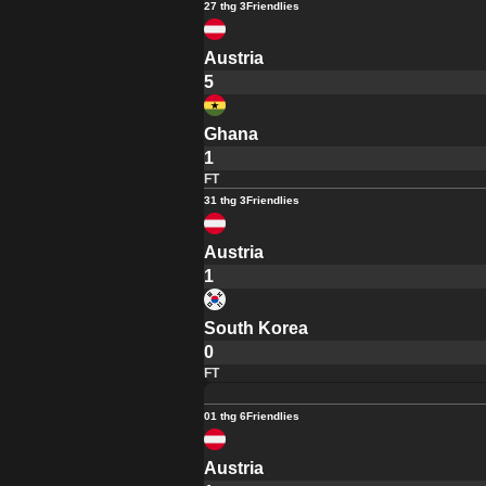
27 thg 3
Friendlies
Austria
5
Ghana
1
FT
31 thg 3
Friendlies
Austria
1
South Korea
0
FT
01 thg 6
Friendlies
Austria