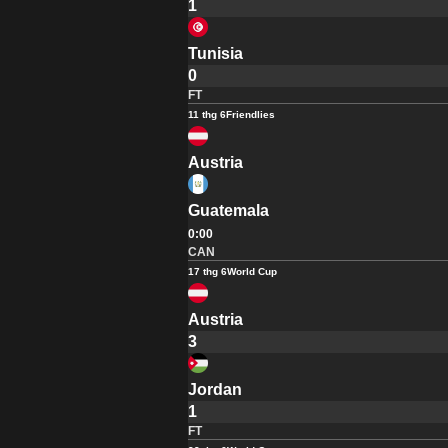
1
Tunisia
0
FT
11 thg 6
Friendlies
Austria
Guatemala
0:00
CAN
17 thg 6
World Cup
Austria
3
Jordan
1
FT