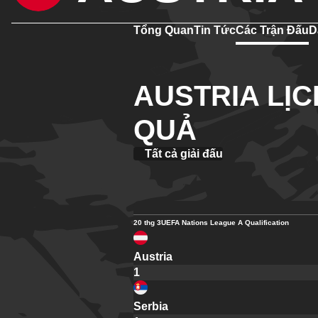
Tổng Quan
Tin Tức
Các Trận Đấu
D
AUSTRIA LỊC
QUẢ
Tất cả giải đấu
20 thg 3
UEFA Nations League A Qualification
Austria
1
Serbia