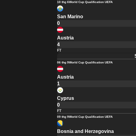
10 thg 6
World Cup Qualification UEFA
San Marino
0
Austria
4
FT
06 thg 9
World Cup Qualification UEFA
Austria
1
Cyprus
0
FT
09 thg 9
World Cup Qualification UEFA
Bosnia and Herzegovina