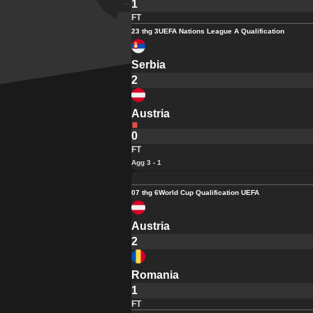
1
FT
23 thg 3
UEFA Nations League A Qualification
Serbia
2
Austria
0
FT
Agg 3 - 1
07 thg 6
World Cup Qualification UEFA
Austria
2
Romania
1
FT