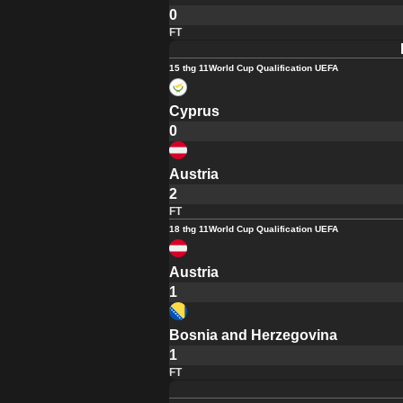
0
FT
15 thg 11
World Cup Qualification UEFA
Cyprus
0
Austria
2
FT
18 thg 11
World Cup Qualification UEFA
Austria
1
Bosnia and Herzegovina
1
FT