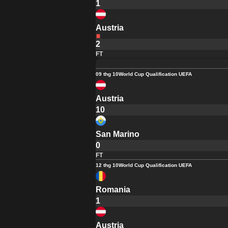
1
Austria
2
FT
09 thg 10
World Cup Qualification UEFA
Austria
10
San Marino
0
FT
12 thg 10
World Cup Qualification UEFA
Romania
1
Austria