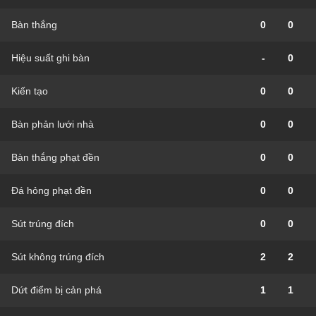
Bàn thắng
0
0
Hiệu suất ghi bàn
-
0
Kiến tạo
0
0
Bàn phản lưới nhà
0
0
Bàn thắng phạt đền
0
0
Đá hỏng phạt đền
0
0
Sút trúng đích
0
0
Sút không trúng đích
2
2
Dứt điểm bị cản phá
1
1