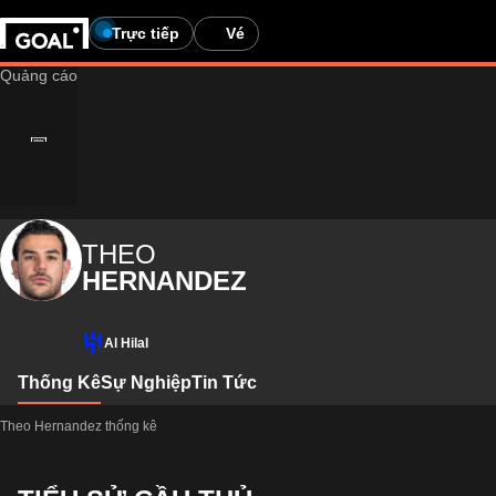
Trực tiếp
Vé
THEO
HERNANDEZ
Al Hilal
Thống Kê
Sự Nghiệp
Tin Tức
Theo Hernandez thống kê