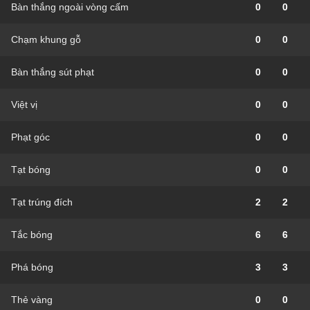
Bàn thắng ngoài vòng cấm
0
0
Chạm khung gỗ
0
0
Bàn thắng sút phạt
0
0
Việt vị
0
0
Phạt góc
0
0
Tạt bóng
0
0
Tạt trúng đích
2
2
Tắc bóng
6
6
Phá bóng
3
3
Thẻ vàng
0
0