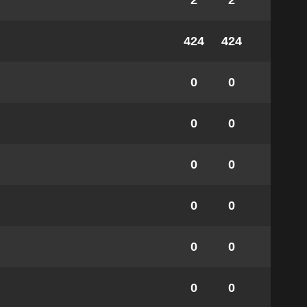
2
2
424
424
0
0
0
0
0
0
0
0
0
0
0
0