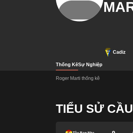
MAR
Cadiz
Thống Kê
Sự Nghiệp
Roger Marti thống kê
TIỂU SỬ CẦU