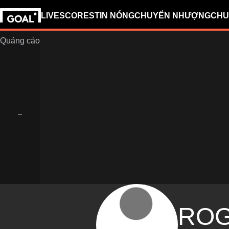
LIVESCORES
TIN NÓNG
CHUYỂN NHƯỢNG
CHU
RO