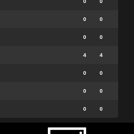
0
0
0
0
0
0
4
4
0
0
0
0
0
0