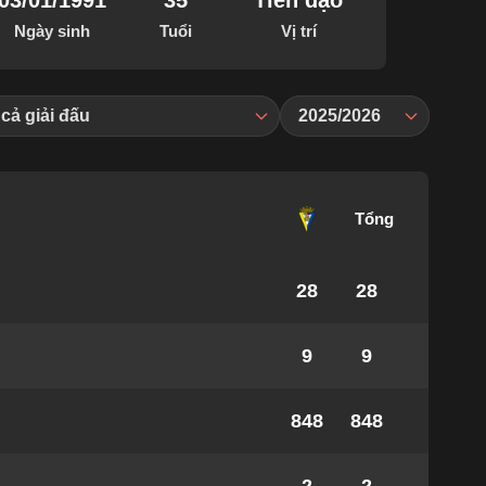
03/01/1991
35
Tiền đạo
Ngày sinh
Tuổi
Vị trí
 cả giải đấu
2025/2026
Tổng
28
28
9
9
848
848