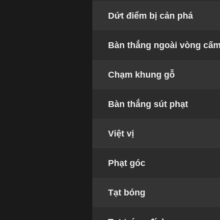
Dứt điểm bị cản phá
Bàn thắng ngoài vòng cấ
Chạm khung gỗ
Bàn thắng sút phạt
Việt vị
Phạt góc
Tạt bóng