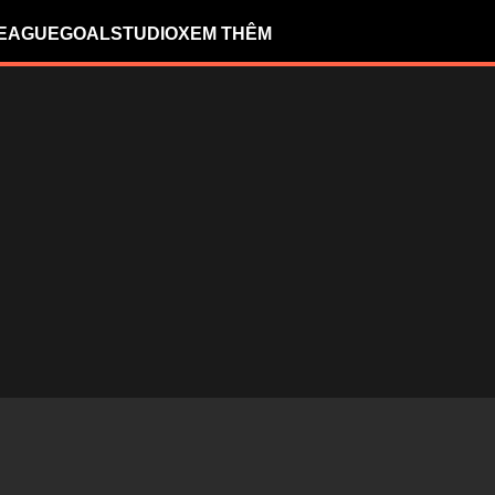
LEAGUE
GOALSTUDIO
XEM THÊM