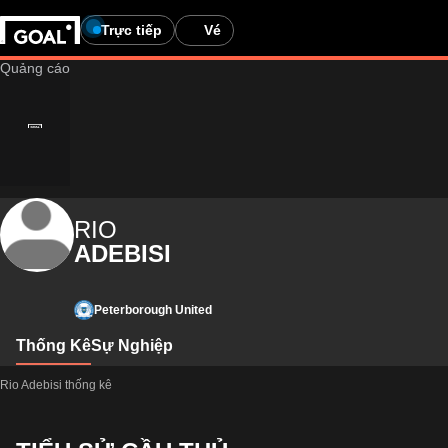
Trực tiếp
Vé
RIO
ADEBISI
Peterborough United
Thống Kê
Sự Nghiệp
Rio Adebisi thống kê