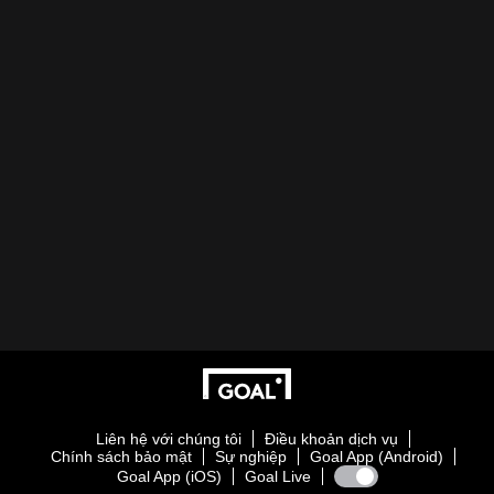
Liên hệ với chúng tôi
Điều khoản dịch vụ
Chính sách bảo mật
Sự nghiệp
Goal App (Android)
Goal App (iOS)
Goal Live