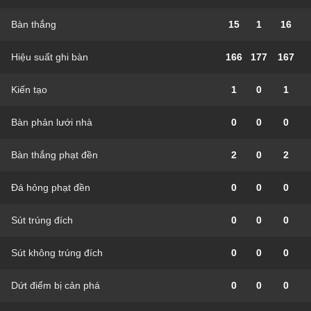
Bàn thắng
15
1
16
Hiệu suất ghi bàn
166
177
167
Kiến tạo
1
0
1
Bàn phản lưới nhà
0
0
0
Bàn thắng phạt đền
2
0
2
Đá hỏng phạt đền
0
0
0
Sút trúng đích
0
0
0
Sút không trúng đích
0
0
0
Dứt điểm bị cản phá
0
0
0