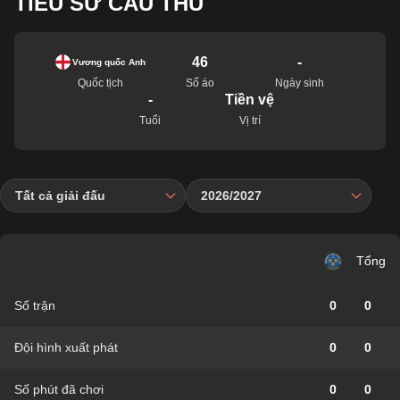
TIỂU SỬ CẦU THỦ
46
-
Vương quốc Anh
Quốc tịch
Số áo
Ngày sinh
-
Tiền vệ
Tuổi
Vị trí
Tất cả giải đấu
2026/2027
Tổng
Số trận
0
0
Đội hình xuất phát
0
0
Số phút đã chơi
0
0