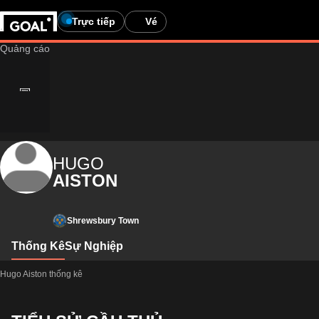
Trực tiếp
Vé
HUGO
AISTON
Shrewsbury Town
Thống Kê
Sự Nghiệp
Hugo Aiston thống kê