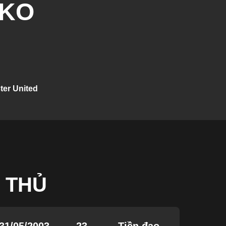
SKO
er United
 THỦ