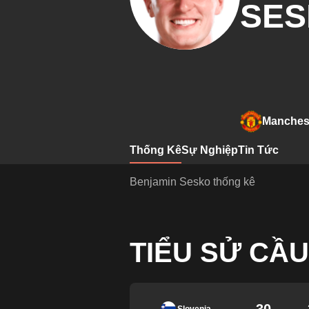
SE
Manchest
Thống Kê
Sự Nghiệp
Tin Tức
Benjamin Sesko thống kê
TIỂU SỬ CẦU