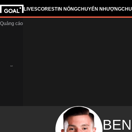
LIVESCORES
TIN NÓNG
CHUYỂN NHƯỢNG
CHU
BEN