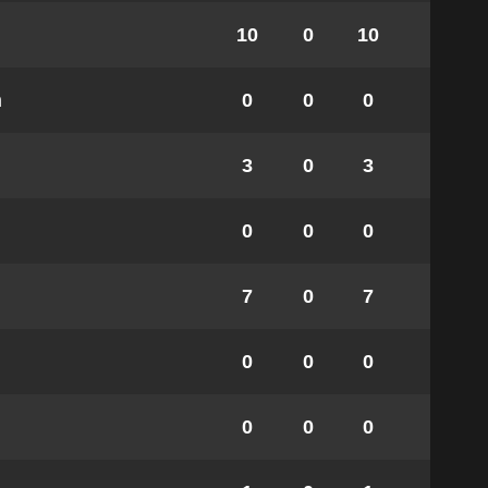
10
0
10
m
0
0
0
3
0
3
0
0
0
7
0
7
0
0
0
0
0
0