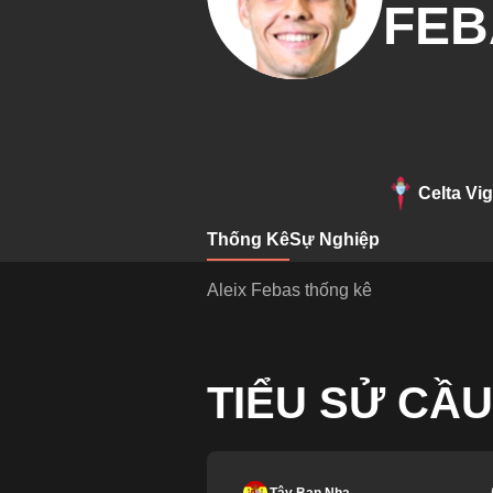
FEB
Celta Vi
Thống Kê
Sự Nghiệp
Aleix Febas thống kê
TIỂU SỬ CẦU