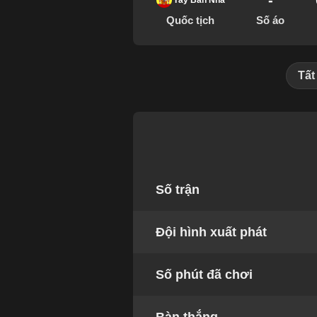
-
Tây Ban Nha
Quốc tịch
Số áo
Tất
Số trận
Đội hình xuất phát
Số phút đã chơi