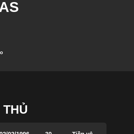
AS
go
 THỦ