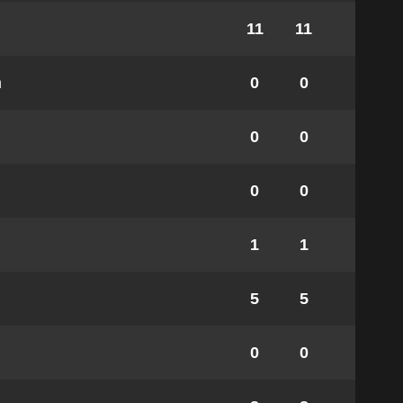
11
11
m
0
0
0
0
0
0
1
1
5
5
0
0