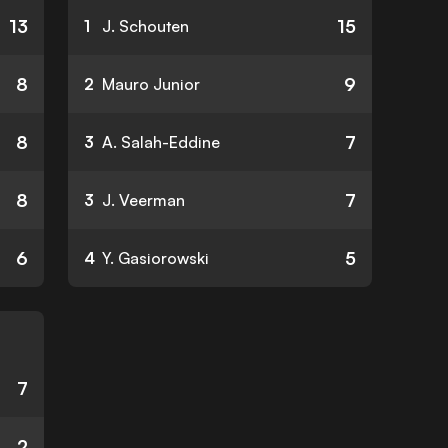
13
15
1
J. Schouten
8
9
2
Mauro Junior
8
7
3
A. Salah-Eddine
8
7
3
J. Veerman
6
5
4
Y. Gasiorowski
7
2