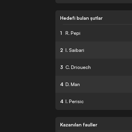
Hedefi bulan şutlar
1
R. Pepi
2
I. Saibari
3
C. Driouech
4
D. Man
4
I. Perisic
Kazanılan fauller