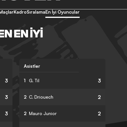
Maçlar
Kadro
Sıralama
En İyi Oyuncular
N EN İYI
Asistler
3
3
1
G. Til
3
2
2
C. Driouech
3
2
2
Mauro Junior