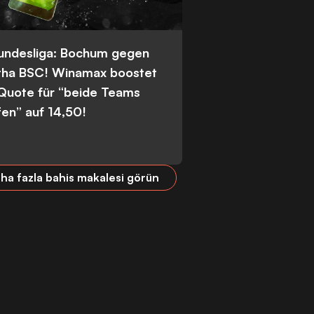
Bundesliga: Bochum gegen
tha BSC! Winamax boostet
 Quote für “beide Teams
fen” auf 14,50!
ha fazla bahis makalesi görün