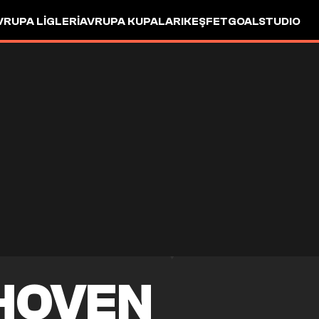
VRUPA LIGLERI
AVRUPA KUPALARI
KEŞFET
GOALSTUDIO
DHOVEN