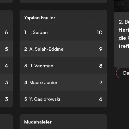
Yapılan Fauller
2. 
Her
6
10
1
I. Saibari
die
tref
5
9
2
A. Salah-Eddine
4
8
3
J. Veerman
Da
3
7
4
Mauro Junior
3
6
5
Y. Gasiorowski
Müdahaleler