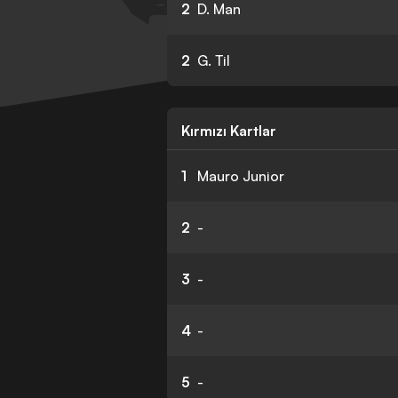
2
D. Man
2
G. Til
Kırmızı Kartlar
1
Mauro Junior
2
-
3
-
4
-
5
-