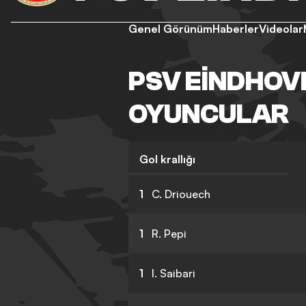
Genel Görünüm
Haberler
Videolar
PSV EINDHOVE
OYUNCULAR
Gol krallığı
1
C. Driouech
1
R. Pepi
1
I. Saibari