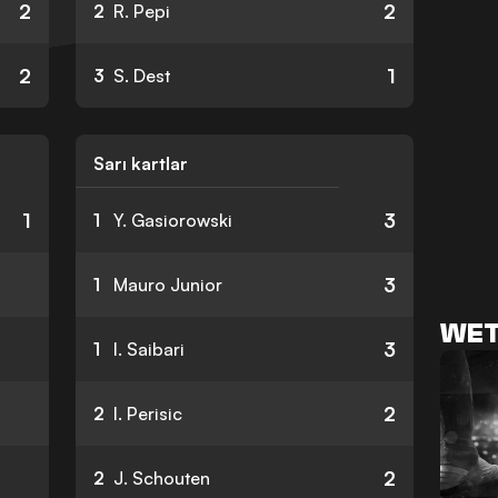
2
2
2
R. Pepi
2
1
3
S. Dest
Sarı kartlar
1
3
1
Y. Gasiorowski
3
1
Mauro Junior
WET
3
1
I. Saibari
2
2
I. Perisic
2
2
J. Schouten