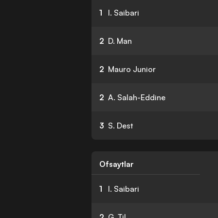
1
I. Saibari
2
D. Man
2
Mauro Junior
2
A. Salah-Eddine
3
S. Dest
Ofsaytlar
1
I. Saibari
2
G. Til