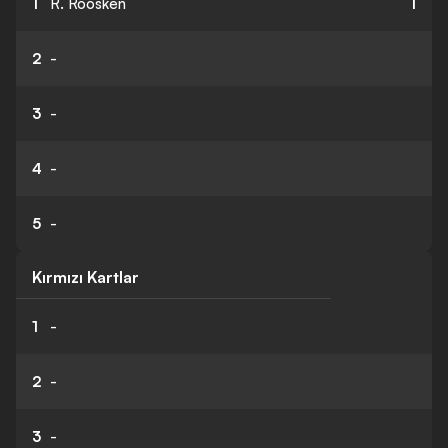
1
R. Roosken
1
2
-
3
-
4
-
5
-
Kırmızı Kartlar
1
-
2
-
3
-