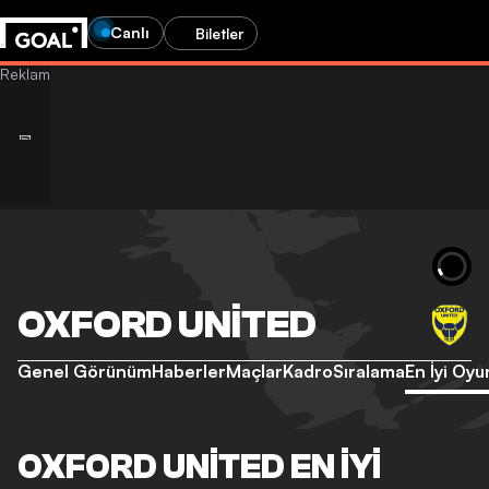
Canlı
Biletler
OXFORD UNITED
Genel Görünüm
Haberler
Maçlar
Kadro
Sıralama
En İyi Oyu
OXFORD UNITED EN İYI