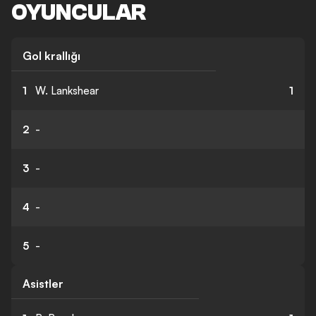
OYUNCULAR
Gol krallığı
1
W. Lankshear
1
2
-
3
-
4
-
5
-
Asistler