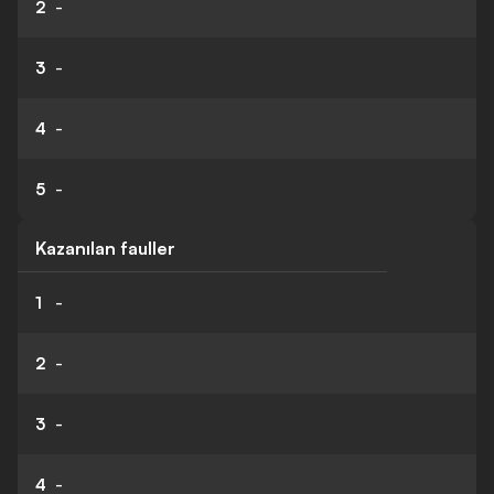
2
-
3
-
4
-
5
-
Kazanılan fauller
1
-
2
-
3
-
4
-