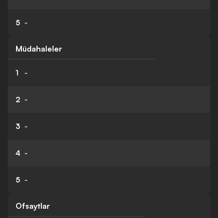
5
-
Müdahaleler
1
-
2
-
3
-
4
-
5
-
Ofsaytlar