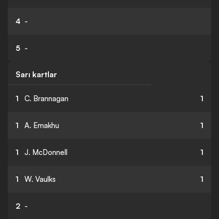
4
-
5
-
Sarı kartlar
1
C. Brannagan
1
1
A. Emakhu
1
1
J. McDonnell
1
1
W. Vaulks
1
2
-