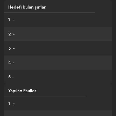
Hedefi bulan şutlar
1
-
2
-
3
-
4
-
5
-
Yapılan Fauller
1
-