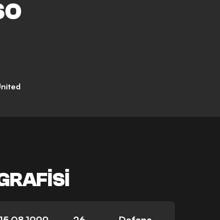
SO
nited
GRAFISI
15.08.1999
26
Defans