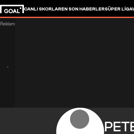
CANLI SKORLAR
EN SON HABERLER
SÜPER LIG
A
PET