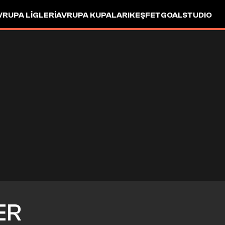
VRUPA LIGLERI
AVRUPA KUPALARI
KEŞFET
GOALSTUDIO
ER