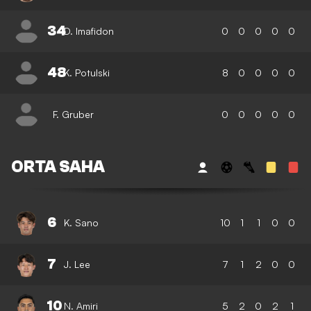
34
D. Imafidon
0
0
0
0
0
48
K. Potulski
8
0
0
0
0
F. Gruber
0
0
0
0
0
ORTA SAHA
6
K. Sano
10
1
1
0
0
7
J. Lee
7
1
2
0
0
10
N. Amiri
5
2
0
2
1