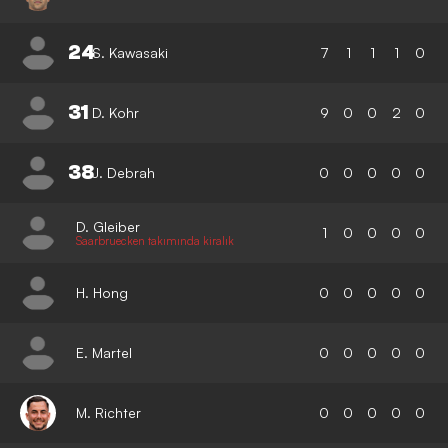
24
S. Kawasaki
7
1
1
1
0
31
D. Kohr
9
0
0
2
0
38
J. Debrah
0
0
0
0
0
D. Gleiber
1
0
0
0
0
Saarbruecken takımında kiralık
H. Hong
0
0
0
0
0
E. Martel
0
0
0
0
0
M. Richter
0
0
0
0
0