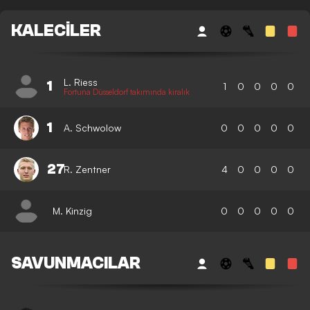
KALECILER
L. Riess
1
1
0
0
0
0
Fortuna Düsseldorf takımında kiralık
1
A. Schwolow
0
0
0
0
0
27
R. Zentner
4
0
0
0
0
M. Kinzig
0
0
0
0
0
SAVUNMACILAR