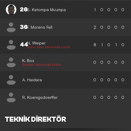
26
S. Katompa Mvumpa
1
0
0
0
0
36
F. Moreno Fell
2
0
0
0
0
N. Weiper
44
8
1
0
1
0
Sturm Graz takımında kiralık
K. Bos
0
0
0
0
0
Excelsior takımında kiralık
A. Haidara
0
0
0
0
0
R. Koenigsdoerffer
0
0
0
0
0
TEKNIK DIREKTÖR