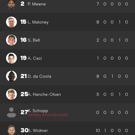
2
P. Mwene
7
0
0
0
0
15
L. Maloney
8
0
0
1
0
16
S. Bell
2
0
0
1
0
19
A. Caci
1
0
0
0
0
21
D. da Costa
8
0
1
0
0
25
A. Hanche-Olsen
5
0
0
1
0
K. Schopp
27
0
0
0
0
0
Hartberg takımında kiralık
30
S. Widmer
10
1
0
0
0