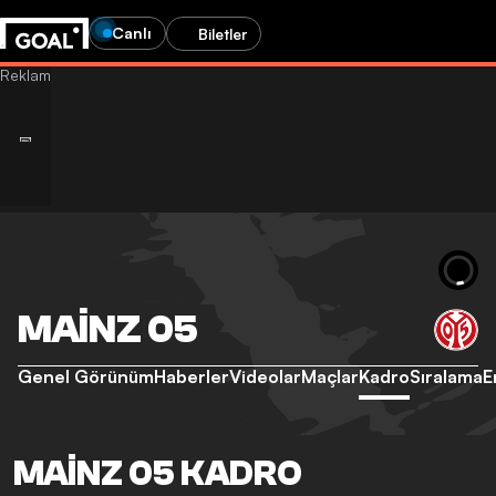
Canlı
Biletler
MAINZ 05
Genel Görünüm
Haberler
Videolar
Maçlar
Kadro
Sıralama
E
MAINZ 05 KADRO