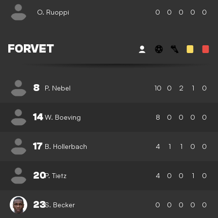
O. Ruoppi
0
0
0
0
0
FORVET
8
P. Nebel
10
0
2
1
0
14
W. Boeving
8
0
0
0
0
17
B. Hollerbach
4
1
1
0
0
20
P. Tietz
4
0
0
1
0
23
S. Becker
0
0
0
0
0