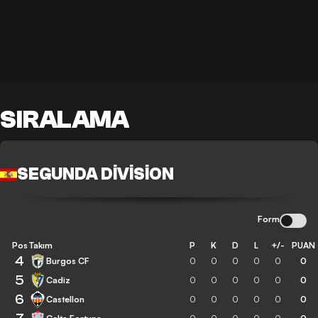
SIRALAMA
SEGUNDA DIVISION
Form
Pos
Takım
P
K
D
L
+/-
PUAN
4
Burgos CF
0
0
0
0
0
0
5
Cadiz
0
0
0
0
0
0
6
Castellon
0
0
0
0
0
0