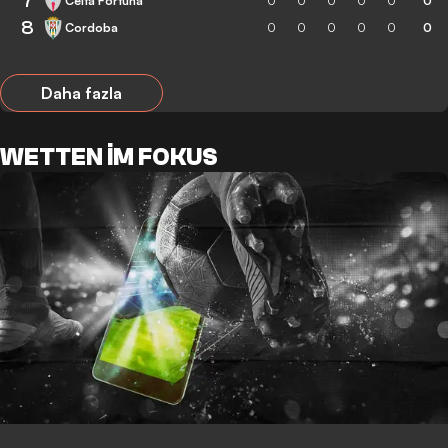
7
Celta Fortuna
0
0
0
0
0
0
8
Cordoba
0
0
0
0
0
0
Daha fazla
WETTEN IM FOKUS