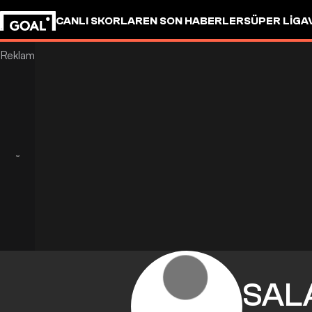
CANLI SKORLAR
EN SON HABERLER
SÜPER LIG
A
SAL