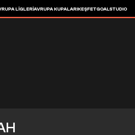
VRUPA LIGLERI
AVRUPA KUPALARI
KEŞFET
GOALSTUDIO
AH