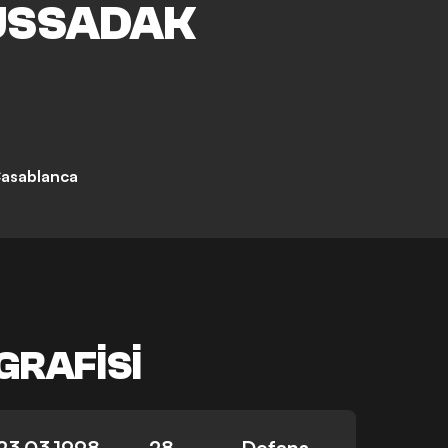
SSADAK
asablanca
GRAFISI
23.03.1998
28
Defans