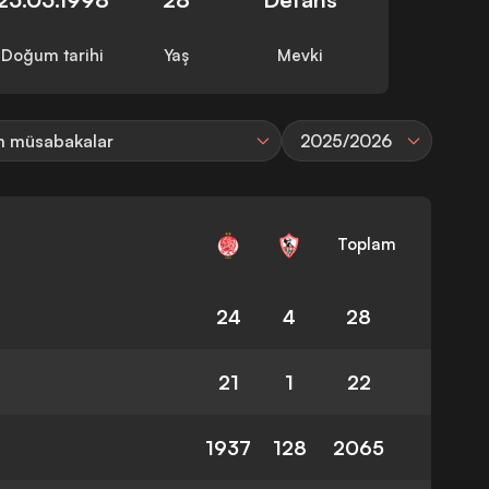
Doğum tarihi
Yaş
Mevki
 müsabakalar
2025/2026
Toplam
24
4
28
21
1
22
1937
128
2065