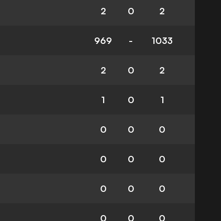
2
0
2
969
-
1033
2
0
2
1
0
1
0
0
0
0
0
0
0
0
0
0
0
0