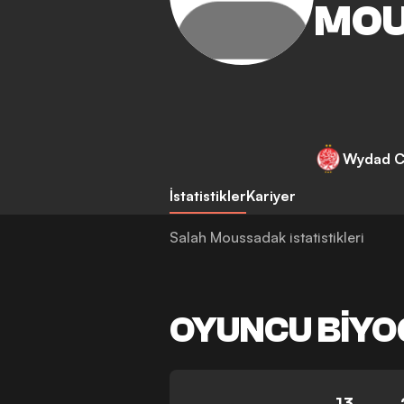
MOU
Wydad C
İstatistikler
Kariyer
Salah Moussadak istatistikleri
OYUNCU BIYO
13