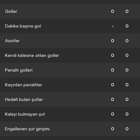
Goller
0
0
Dakika başına gol
-
0
Asistler
0
0
Kendi kalesine atılan goller
0
0
Penaltı golleri
0
0
Kaçırılan penaltılar
0
0
Hedefi bulan şutlar
0
0
Kaleyi bulmayan şut
0
0
Engellenen şut girişimi
0
0