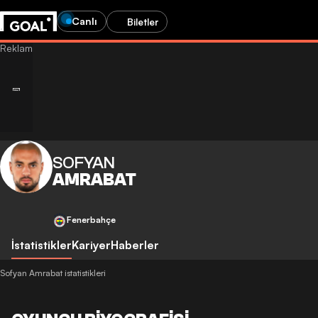
Canlı
Biletler
SOFYAN
AMRABAT
Fenerbahçe
İstatistikler
Kariyer
Haberler
Sofyan Amrabat istatistikleri