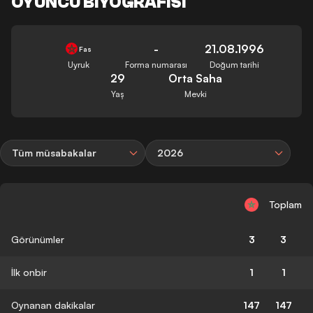
OYUNCU BIYOGRAFISI
-
21.08.1996
Fas
Uyruk
Forma numarası
Doğum tarihi
29
Orta Saha
Yaş
Mevki
Tüm müsabakalar
2026
Toplam
Görünümler
3
3
İlk onbir
1
1
Oynanan dakikalar
147
147