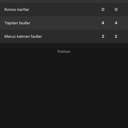
Kırmızı kartlar
0
0
Yapılan fauller
4
4
Maruz kalınan fauller
2
2