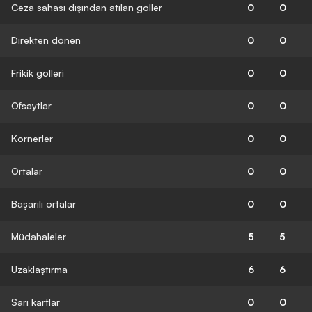
Ceza sahası dışından atılan goller
0
0
Direkten dönen
0
0
Frikik golleri
0
0
Ofsaytlar
0
0
Kornerler
0
0
Ortalar
0
0
Başarılı ortalar
0
0
Müdahaleler
5
5
Uzaklaştırma
6
6
Sarı kartlar
0
0