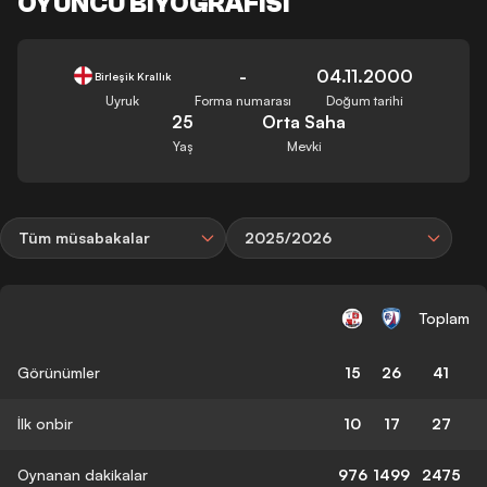
OYUNCU BIYOGRAFISI
-
04.11.2000
Birleşik Krallık
Uyruk
Forma numarası
Doğum tarihi
25
Orta Saha
Yaş
Mevki
Tüm müsabakalar
2025/2026
Toplam
Görünümler
15
26
41
İlk onbir
10
17
27
Oynanan dakikalar
976
1499
2475