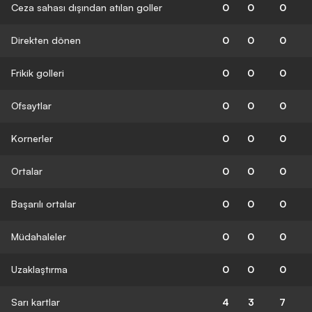
Ceza sahası dışından atılan goller
0
0
0
Direkten dönen
0
0
0
Frikik golleri
0
0
0
Ofsaytlar
0
0
0
Kornerler
0
0
0
Ortalar
0
0
0
Başarılı ortalar
0
0
0
Müdahaleler
0
0
0
Uzaklaştırma
0
0
0
Sarı kartlar
4
3
7