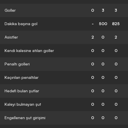
Goller
0
3
3
Dakika başına gol
-
500
825
Asistler
2
0
2
Kendi kalesine atılan goller
0
0
0
Penaltı golleri
0
0
0
Kaçırılan penaltılar
0
0
0
Hedefi bulan şutlar
0
0
0
Kaleyi bulmayan şut
0
0
0
Engellenen şut girişimi
0
0
0