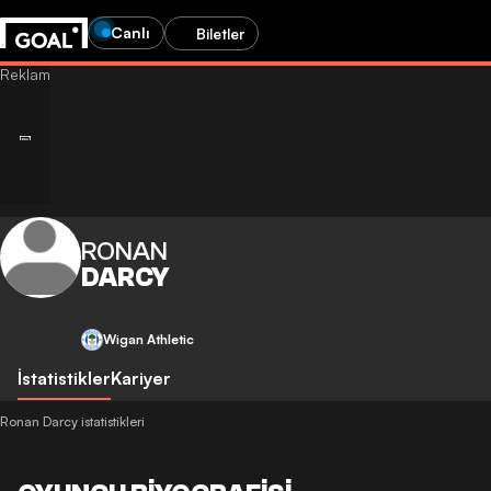
Canlı
Biletler
RONAN
DARCY
Wigan Athletic
İstatistikler
Kariyer
Ronan Darcy istatistikleri