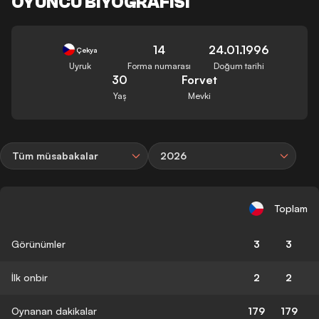
OYUNCU BIYOGRAFISI
14
24.01.1996
Çekya
Uyruk
Forma numarası
Doğum tarihi
30
Forvet
Yaş
Mevki
Tüm müsabakalar
2026
Toplam
Görünümler
3
3
İlk onbir
2
2
Oynanan dakikalar
179
179