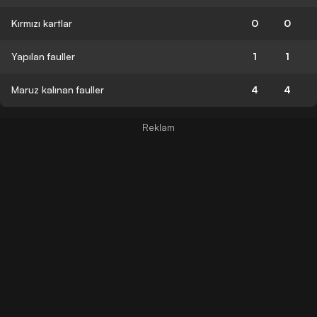
Kırmızı kartlar
0
0
Yapılan fauller
1
1
Maruz kalınan fauller
4
4