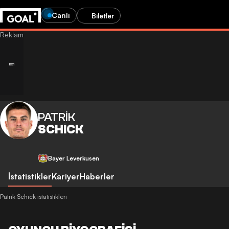
Canlı
Biletler
PATRIK
SCHICK
Bayer Leverkusen
İstatistikler
Kariyer
Haberler
Patrik Schick istatistikleri