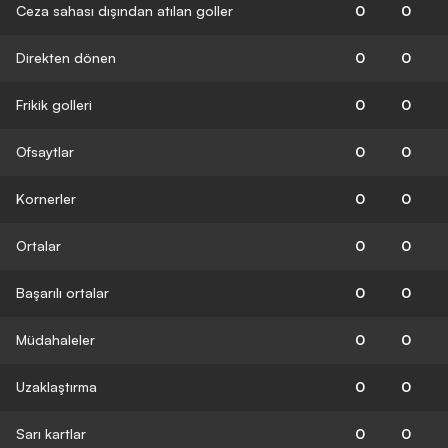
Ceza sahası dışından atılan goller
0
0
Direkten dönen
0
0
Frikik golleri
0
0
Ofsaytlar
0
0
Kornerler
0
0
Ortalar
0
0
Başarılı ortalar
0
0
Müdahaleler
0
0
Uzaklaştırma
0
0
Sarı kartlar
0
0