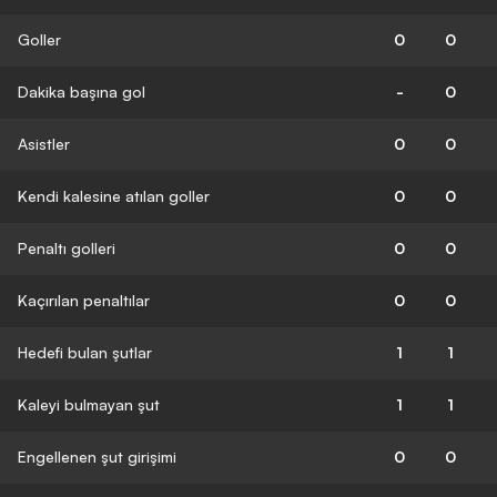
Goller
0
0
Dakika başına gol
-
0
Asistler
0
0
Kendi kalesine atılan goller
0
0
Penaltı golleri
0
0
Kaçırılan penaltılar
0
0
Hedefi bulan şutlar
1
1
Kaleyi bulmayan şut
1
1
Engellenen şut girişimi
0
0