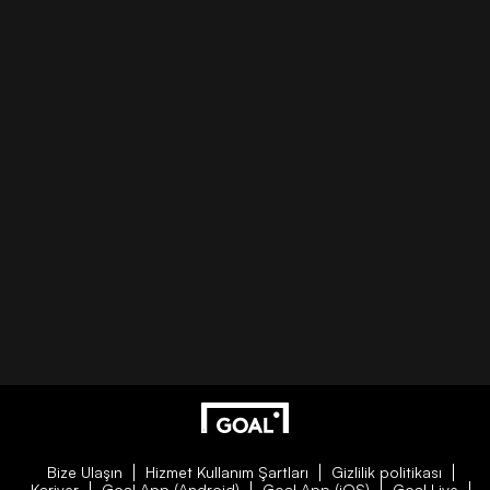
Bize Ulaşın
Hizmet Kullanım Şartları
Gizlilik politikası
Kariyer
Goal App (Android)
Goal App (iOS)
Goal Live