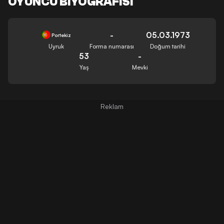
OYUNCU BIYOGRAFISI
-
05.03.1973
Portekiz
Uyruk
Forma numarası
Doğum tarihi
53
-
Yaş
Mevki